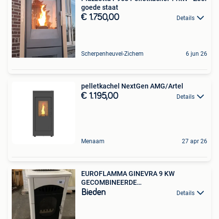
goede staat
€ 1.750,00
Details
Scherpenheuvel-Zichem
6 jun 26
pelletkachel NextGen AMG/Artel
€ 1.195,00
Details
Menaam
27 apr 26
EUROFLAMMA GINEVRA 9 KW
GECOMBINEERDE
PELLET-/HOUTKACHEL
Bieden
Details