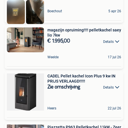
Boechout
5 apr 26
magazijn opruiming!!!! pelletkachel saey
lio 7kw
€ 1.995,00
Details
Weelde
17 jul 26
CADEL Pellet kachel Icon Plus 9 kw IN
PRIJS VERLAAGD!!!!!
Zie omschrijving
Details
Heers
22 jul 26
Piazzetta P963 Pelletkachel 11kW - Zeer