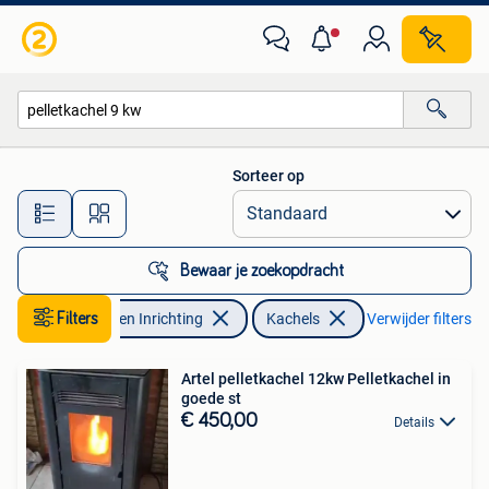
Kachels
Sorteer op
Alle afstanden…
Bewaar je zoekopdracht
Filters
Huis en Inrichting
Kachels
Verwijder filters
Artel pelletkachel 12kw Pelletkachel in
goede st
€ 450,00
Details