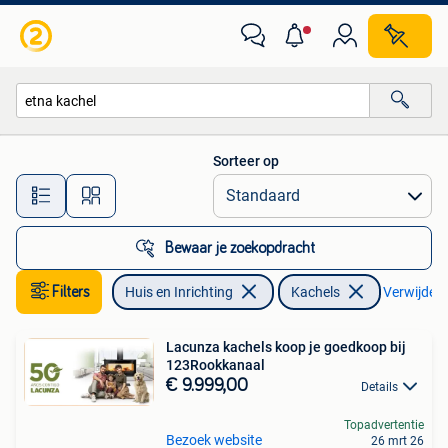
Kachels
Sorteer op
Alle afstanden…
Bewaar je zoekopdracht
Filters
Huis en Inrichting
Kachels
Verwijder f
Lacunza kachels koop je goedkoop bij
123Rookkanaal
€ 9.999,00
Details
Topadvertentie
Bezoek website
26 mrt 26