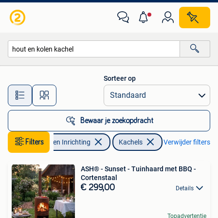
Kachels
Sorteer op
Alle afstanden…
Bewaar je zoekopdracht
Filters
Huis en Inrichting
Kachels
Verwijder filters
ASH® - Sunset - Tuinhaard met BBQ -
Cortenstaal
€ 299,00
Details
Topadvertentie