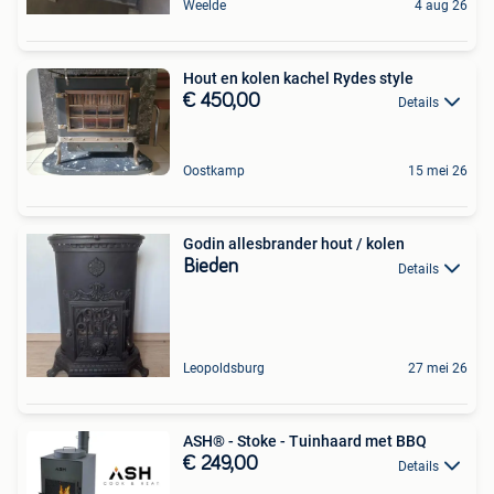
Weelde
4 aug 26
Hout en kolen kachel Rydes style
€ 450,00
Details
Oostkamp
15 mei 26
Godin allesbrander hout / kolen
Bieden
Details
Leopoldsburg
27 mei 26
ASH® - Stoke - Tuinhaard met BBQ
€ 249,00
Details