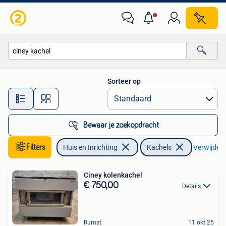
Kachels
Sorteer op
Alle afstanden…
Bewaar je zoekopdracht
Filters
Huis en Inrichting
Kachels
Verwijder f
Ciney kolenkachel
€ 750,00
Details
Rumst
11 okt 25