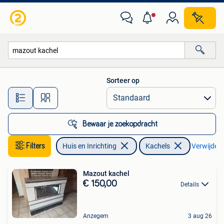
Kachels
Sorteer op
Alle afstanden…
Bewaar je zoekopdracht
Filters
Huis en Inrichting
Kachels
Verwijder f
Mazout kachel
€ 150,00
Details
Anzegem
3 aug 26