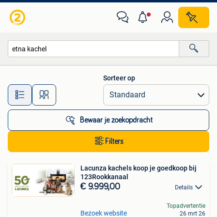
Alle categorieën…
Sorteer op
Alle afstanden…
Bewaar je zoekopdracht
Filters
Lacunza kachels koop je goedkoop bij
123Rookkanaal
€ 9.999,00
Details
Topadvertentie
Bezoek website
26 mrt 26