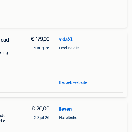
€ 179,99
vidaXL
r oud
4 aug 26
Heel België
aling
Bezoek website
€ 20,00
lieven
nde
29 jul 26
Harelbeke
el en