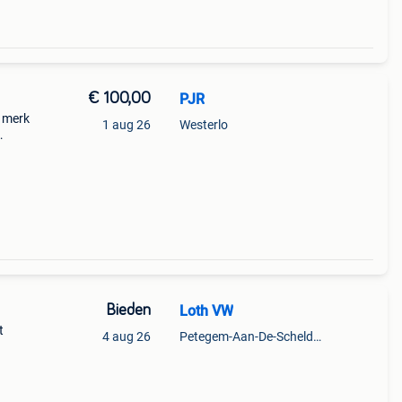
€ 100,00
PJR
t merk
1 aug 26
Westerlo
e
Bieden
Loth VW
t
4 aug 26
Petegem-Aan-De-Schelde + Deel Van Oudenaarde