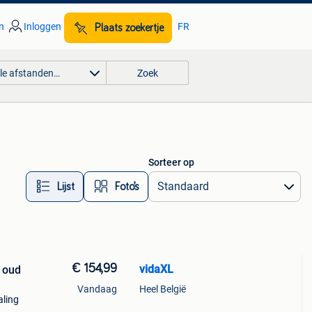
n
Inloggen
FR
Plaats zoekertje
lle afstanden…
Zoek
Sorteer op
Lijst
Foto’s
€ 154,99
vidaXL
r oud
Vandaag
Heel België
aling