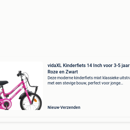
vidaXL Kinderfiets 14 Inch voor 3-5 jaa
Roze en Zwart
Deze moderne kinderfiets mixt klassieke uitstr
met een stevige bouw, perfect voor jonge
ontdekkingsreizigers die de wereld willen
verkennen. Hij doet het vintage goed met
hedendaagse functionalit
Nieuw
Verzenden