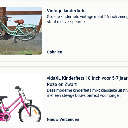
Vintage kinderfiets
Groene kinderfiets vintage maat 26 inch zeer
staat niet veel gebruikt
Ophalen
vidaXL Kinderfiets 18 Inch voor 5-7 jaa
Roze en Zwart
Deze moderne kinderfiets mixt klassieke uitstr
met een stevige bouw, perfect voor jonge
ontdekkingsreizigers die de wereld willen
verkennen. Hij doet het vintage goed met
hedendaagse functionalit
Nieuw
Verzenden