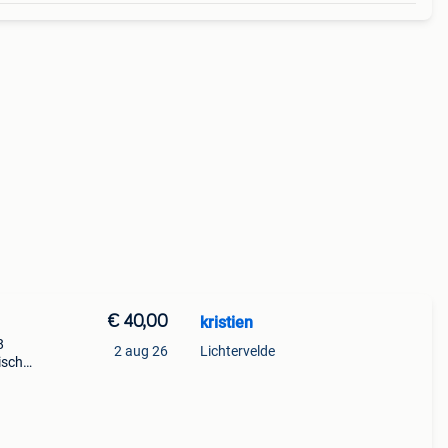
€ 40,00
kristien
8
2 aug 26
Lichtervelde
nische