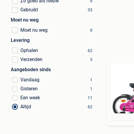
Zo goed als nieuw
9
Gebruikt
33
Moet nu weg
Moet nu weg
0
Levering
Ophalen
62
Verzenden
3
Aangeboden sinds
Vandaag
1
Gisteren
1
Een week
11
Altijd
62