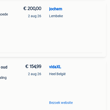
€ 200,00
jochem
 goede
2 aug 26
Lembeke
€ 154,99
vidaXL
r oud
2 aug 26
Heel België
aling
Bezoek website