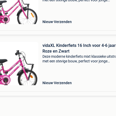
met een stevige bouw, perfect voor jonge
ontdekkingsreizigers die de wereld willen
verkennen. Hij doet het vintage goed met
hedendaagse functionalit
Nieuw
Verzenden
vidaXL Kinderfiets 16 Inch voor 4-6 jaa
Roze en Zwart
Deze moderne kinderfiets mixt klassieke uitstr
met een stevige bouw, perfect voor jonge
ontdekkingsreizigers die de wereld willen
verkennen. Hij doet het vintage goed met
hedendaagse functionalit
Nieuw
Verzenden