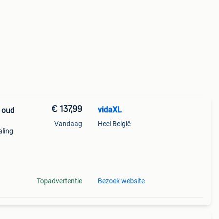
€ 137,99
vidaXL
r oud
Vandaag
Heel België
aling
Topadvertentie
Bezoek website