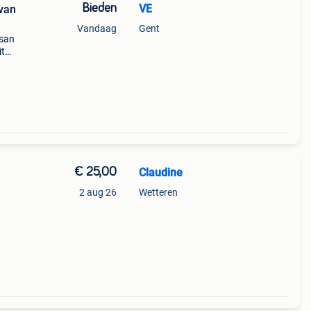
Bieden
VE
 van
Vandaag
Gent
 san
it
€ 25,00
Claudine
2 aug 26
Wetteren