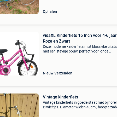
Ophalen
vidaXL Kinderfiets 16 Inch voor 4-6 jaa
Roze en Zwart
Deze moderne kinderfiets mixt klassieke uitstr
met een stevige bouw, perfect voor jonge
ontdekkingsreizigers die de wereld willen
verkennen. Hij doet het vintage goed met
hedendaagse functionalit
Nieuw
Verzenden
Vintage kinderfiets
Vintage kinderfiets in goede staat met bijhore
zijwieltjes. Diameter wielen 40cm , hoogte zad
het stuur is instelbaar.