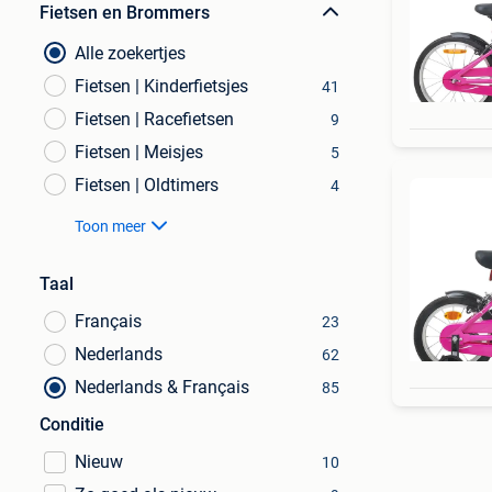
Fietsen en Brommers
Alle zoekertjes
Fietsen | Kinderfietsjes
41
Fietsen | Racefietsen
9
Fietsen | Meisjes
5
Fietsen | Oldtimers
4
Toon meer
Taal
Français
23
Nederlands
62
Nederlands & Français
85
Conditie
Nieuw
10