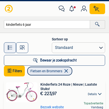
Fietsen en Brommers
Sorteer op
Alle afstanden…
Bewaar je zoekopdracht
Filters
Fietsen en Brommers
Kinderfiets 24 Roze | Nieuw | Laatste
Stuks!
€ 223,97
Details
Topadvertentie
Bezoek website
Vandaag