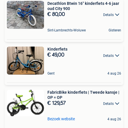
Decathlon Btwin 16" kinderfiets 4-6 jaar
oud City 900
€ 80,00
Details
Sint-Lambrechts-Woluwe
Gisteren
Kinderfiets
€ 49,00
Details
Gent
4 aug 26
FabricBike kinderfiets | Tweede kansje |
OP = OP
€ 129,57
Details
Bezoek website
4 aug 26