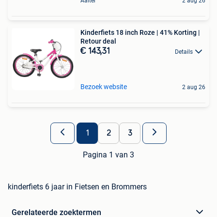
Aalter
2 aug 26
Kinderfiets 18 inch Roze | 41% Korting |
Retour deal
€ 143,31
Details
Bezoek website
2 aug 26
1
2
3
Pagina 1 van 3
kinderfiets 6 jaar in Fietsen en Brommers
Gerelateerde zoektermen