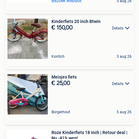
Bezoek website
5 aug 26
Kinderfiets 20 inch Btwin
€ 150,00
Details
Kontich
3 aug 26
Meisjes fiets
€ 25,00
Details
Borgerhout
5 aug 26
Roze Kinderfiets 18 inch | Retour deal |
Nu -41% weg!