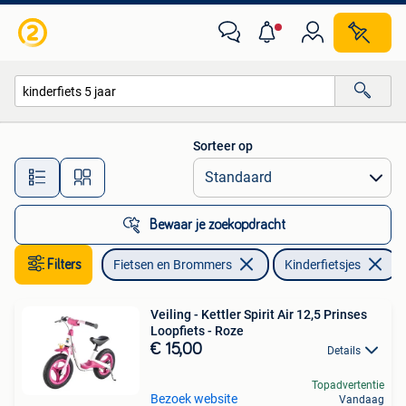
Fietsen | Kinderfietsjes
Sorteer op
Alle afstanden…
Bewaar je zoekopdracht
Filters
Fietsen en Brommers
Kinderfietsjes
V
Veiling - Kettler Spirit Air 12,5 Prinses
Loopfiets - Roze
€ 15,00
Details
Topadvertentie
Bezoek website
Vandaag