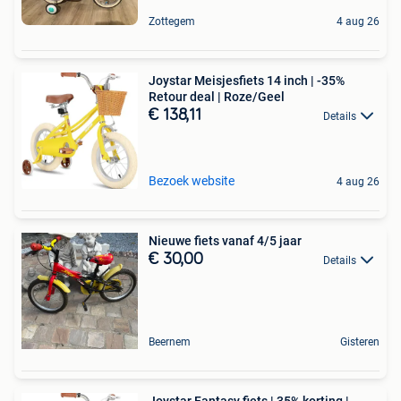
Zottegem
4 aug 26
Joystar Meisjesfiets 14 inch | -35%
Retour deal | Roze/Geel
€ 138,11
Details
Bezoek website
4 aug 26
Nieuwe fiets vanaf 4/5 jaar
€ 30,00
Details
Beernem
Gisteren
Joystar Fantasy fiets | 35% korting |