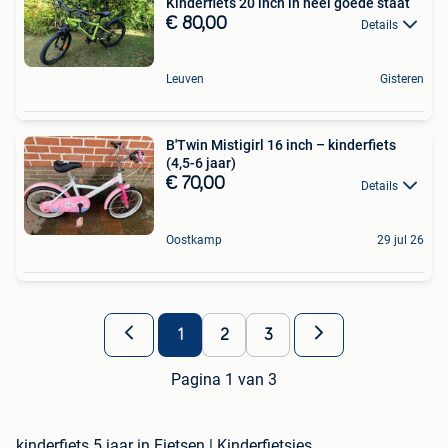
Kinderfiets 20 inch in heel goede staat
€ 80,00
Details
Leuven
Gisteren
B'Twin Mistigirl 16 inch – kinderfiets
(4,5-6 jaar)
€ 70,00
Details
Oostkamp
29 jul 26
1
2
3
Pagina 1 van 3
kinderfiets 5 jaar in Fietsen | Kinderfietsjes