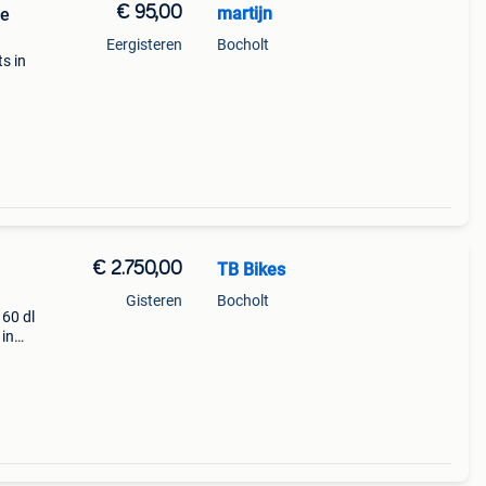
€ 95,00
martijn
te
Eergisteren
Bocholt
s in
€ 2.750,00
TB Bikes
Gisteren
Bocholt
160 dl
 in
Deze