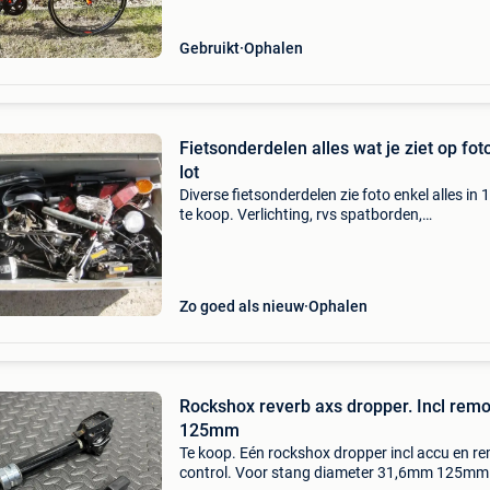
Gebruikt
Ophalen
Fietsonderdelen alles wat je ziet op fot
lot
Diverse fietsonderdelen zie foto enkel alles in 
te koop. Verlichting, rvs spatborden,
zadelpennen,pedalen,remmen, enz. Alles sam
voor 60 euro . Enkel ophalen teveel voor op te
sturen. Bekijk
Zo goed als nieuw
Ophalen
Rockshox reverb axs dropper. Incl rem
125mm
Te koop. Eén rockshox dropper incl accu en r
control. Voor stang diameter 31,6mm 125mm 