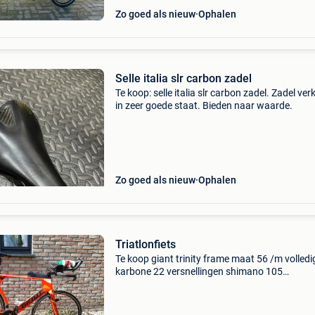
Zo goed als nieuw
Ophalen
Selle italia slr carbon zadel
Te koop: selle italia slr carbon zadel. Zadel ver
in zeer goede staat. Bieden naar waarde.
Zo goed als nieuw
Ophalen
Triatlonfiets
Te koop giant trinity frame maat 56 /m volledi
karbone 22 versnellingen shimano 105
tubleesbanden bidonhouder stuur en zadel
opbergbox uci legaal heel goede staat verkoo
wegens stopzetting hobby,