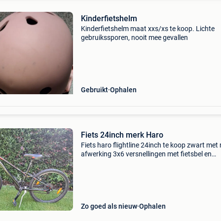
Kinderfietshelm
Kinderfietshelm maat xxs/xs te koop. Lichte
gebruikssporen, nooit mee gevallen
Gebruikt
Ophalen
Fiets 24inch merk Haro
Fiets haro flightline 24inch te koop zwart met
afwerking 3x6 versnellingen met fietsbel en
drinkbekerhouder heeft altijd binnen in de gar
gestaan weg wegens te klein nog in erg goede
staat afh
Zo goed als nieuw
Ophalen