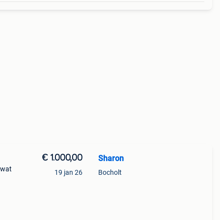
€ 1.000,00
Sharon
n wat
19 jan 26
Bocholt