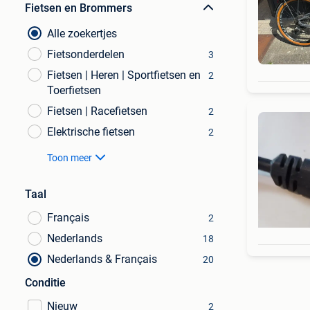
Fietsen en Brommers
Alle zoekertjes
Fietsonderdelen
3
Fietsen | Heren | Sportfietsen en
2
Toerfietsen
Fietsen | Racefietsen
2
Elektrische fietsen
2
Toon meer
Taal
Français
2
Nederlands
18
Nederlands & Français
20
Conditie
Nieuw
2