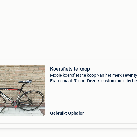
Koersfiets te koop
Mooie koersfiets te koop van het merk seventy
Framemaat 51cm . Deze is custom build by bi
shop bocholt en voorzien van een shimano 10
schakelgroep . De fiets gaat weg wegens aan
e-bike en h
Gebruikt
Ophalen