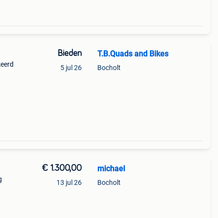
Bieden
T.B.Quads and Bikes
keerd
5 jul 26
Bocholt
€ 1.300,00
michael
g
13 jul 26
Bocholt
p