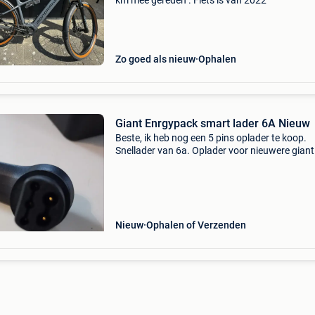
km mee gereden . Fiets is van 2022
Zo goed als nieuw
Ophalen
Giant Enrgypack smart lader 6A Nieuw
Beste, ik heb nog een 5 pins oplader te koop.
Snellader van 6a. Oplader voor nieuwere giant
fietsen. Nieuwprijs is 160euro... Grts niels
Nieuw
Ophalen of Verzenden