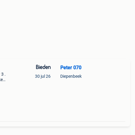
Bieden
Peter 070
 3 .
30 jul 26
Diepenbeek
ke
5
koop