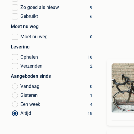
Zo goed als nieuw
9
Gebruikt
6
Moet nu weg
Moet nu weg
0
Levering
Ophalen
18
Verzenden
2
Aangeboden sinds
Vandaag
0
Gisteren
1
Een week
4
Altijd
18