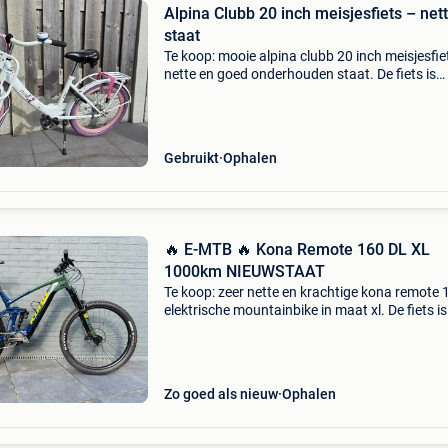
Alpina Clubb 20 inch meisjesfiets – net
staat
Te koop: mooie alpina clubb 20 inch meisjesfiet
nette en goed onderhouden staat. De fiets is
volledig rijklaar en ideaal voor kinderen van
ongeveer 6 tot 8 jaar. De fiets is altijd goed
onderhoude
Gebruikt
Ophalen
🔥 E-MTB 🔥 Kona Remote 160 DL XL
1000km NIEUWSTAAT
Te koop: zeer nette en krachtige kona remote 
elektrische mountainbike in maat xl. De fiets is
topstaat en heeft slechts ±1000 km gereden. 
high-end e-mtb is perfect voor trails, bosritte
Zo goed als nieuw
Ophalen