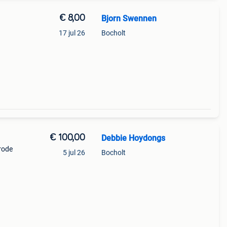
€ 8,00
Bjorn Swennen
17 jul 26
Bocholt
€ 100,00
Debbie Hoydongs
 rode
5 jul 26
Bocholt
age