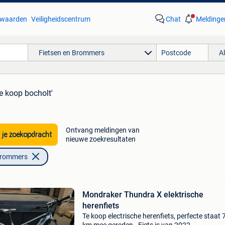
waarden
Veiligheidscentrum
Chat
Meldinge
Fietsen en Brommers
A
te koop bocholt'
Ontvang meldingen van
 je zoekopdracht
nieuwe zoekresultaten
Brommers
Mondraker Thundra X elektrische
herenfiets
Te koop electrische herenfiets, perfecte staat 