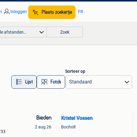
n
Inloggen
FR
Plaats zoekertje
lle afstanden…
Zoek
Sorteer op
Lijst
Foto’s
Bieden
Kristel Vossen
2 aug 26
Bocholt
733