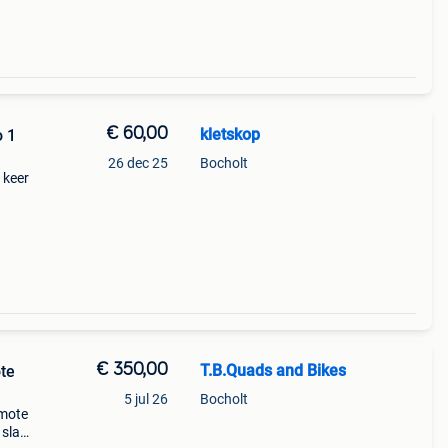
€ 60,00
kletskop
o 1
26 dec 25
Bocholt
1 keer
en
€ 350,00
T.B.Quads and Bikes
ote
5 jul 26
Bocholt
emote
slag.