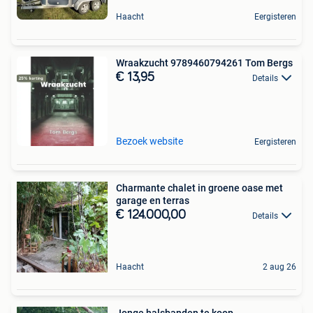
Haacht
Eergisteren
Wraakzucht 9789460794261 Tom Bergs
€ 13,95
Details
Bezoek website
Eergisteren
Charmante chalet in groene oase met
garage en terras
€ 124.000,00
Details
Haacht
2 aug 26