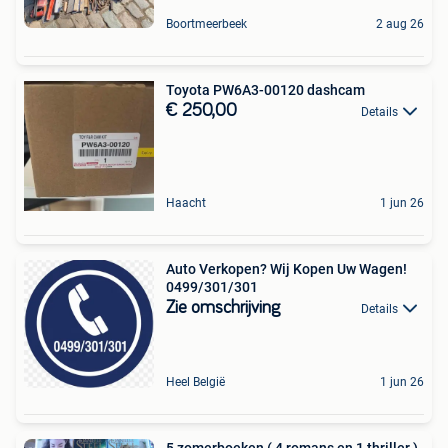
Boortmeerbeek
2 aug 26
Toyota PW6A3-00120 dashcam
€ 250,00
Details
Haacht
1 jun 26
Auto Verkopen? Wij Kopen Uw Wagen!
0499/301/301
Zie omschrijving
Details
Heel België
1 jun 26
5 zomerboeken ( 4 romans en 1 thriller )