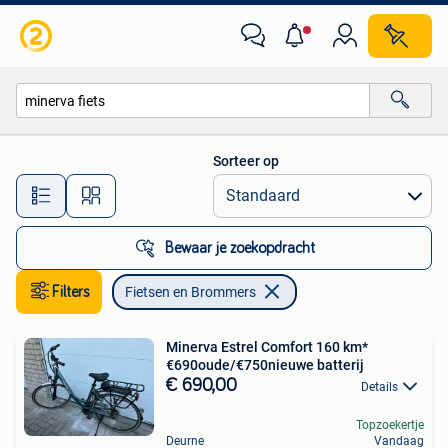
Fietsen en Brommers
Sorteer op
Alle afstanden…
Bewaar je zoekopdracht
Filters
Fietsen en Brommers
Minerva Estrel Comfort 160 km*
€690oude/€750nieuwe batterij
€ 690,00
Details
Topzoekertje
Deurne
Vandaag