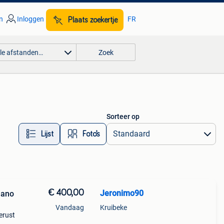
n
Inloggen
FR
Plaats zoekertje
lle afstanden…
Zoek
Sorteer op
Lijst
Foto’s
€ 400,00
Jeronimo90
mano
Vandaag
Kruibeke
erust