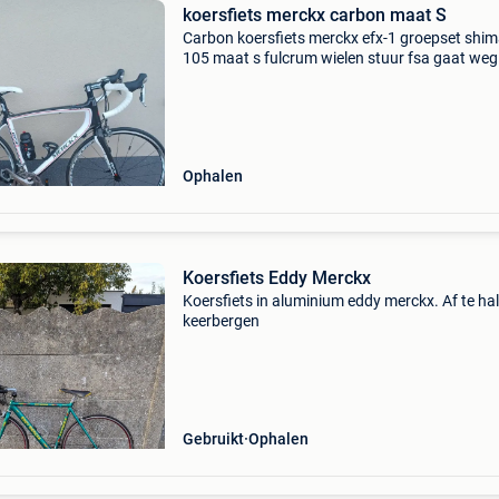
koersfiets merckx carbon maat S
Carbon koersfiets merckx efx-1 groepset shi
105 maat s fulcrum wielen stuur fsa gaat weg
wegens aankoop electrische fiets
Ophalen
Koersfiets Eddy Merckx
Koersfiets in aluminium eddy merckx. Af te hal
keerbergen
Gebruikt
Ophalen