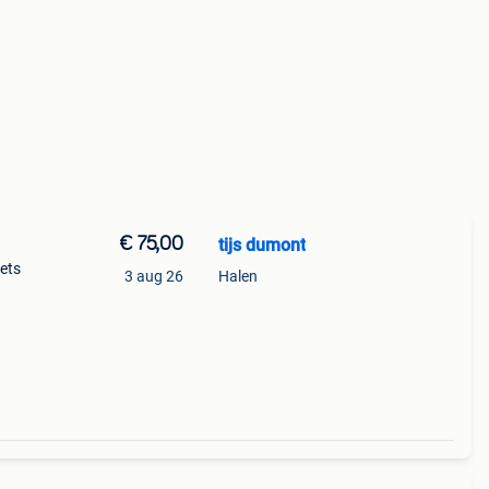
€ 75,00
tijs dumont
iets
3 aug 26
Halen