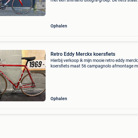
met een shimano ultegra-groep. De fiets staat
momenteel met platte banden en heeft daaro
nazicht nodig voor gebruik. Ideaal voor ieman
hem
Ophalen
Retro Eddy Merckx koersfiets
Hierbij verkoop ik mijn mooie retro eddy merck
koersfiets maat 56 campagnolo afmontage m
tube wielen met campagnolo record naven sa
marco zadel cinelli stuur en stuurpen + eddy
merckx poster in
Ophalen