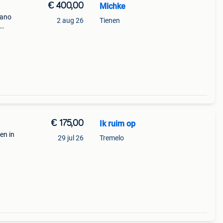
€ 400,00
Michke
mano
2 aug 26
Tienen
€ 175,00
Ik ruim op
en in
29 jul 26
Tremelo