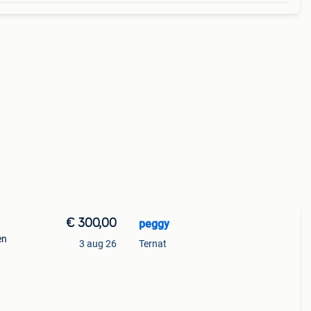
€ 300,00
peggy
en
3 aug 26
Ternat