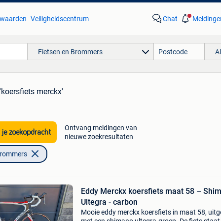
waarden
Veiligheidscentrum
Chat
Meldinge
Fietsen en Brommers
A
'koersfiets merckx'
Ontvang meldingen van
 je zoekopdracht
nieuwe zoekresultaten
Brommers
Eddy Merckx koersfiets maat 58 – Shi
Ultegra - carbon
Mooie eddy merckx koersfiets in maat 58, uitg