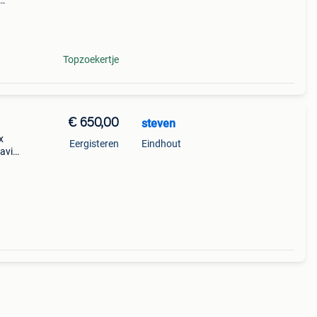
m wat
d die
Topzoekertje
€ 650,00
steven
x
Eergisteren
Eindhout
avic
n