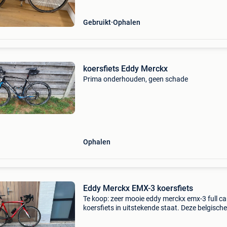
Gebruikt
Ophalen
koersfiets Eddy Merckx
Prima onderhouden, geen schade
Ophalen
Eddy Merckx EMX-3 koersfiets
Te koop: zeer mooie eddy merckx emx-3 full c
koersfiets in uitstekende staat. Deze belgische
kwaliteitsfiets staat bekend om zijn stijve fram
directe stuurreactie en comfortabele