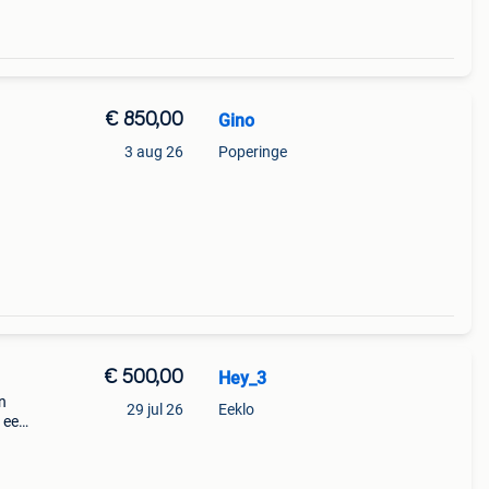
€ 850,00
Gino
3 aug 26
Poperinge
€ 500,00
Hey_3
n
29 jul 26
Eeklo
 een