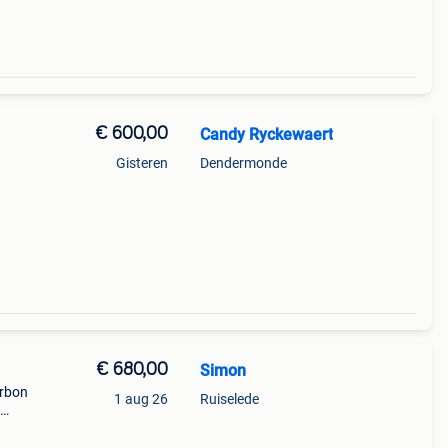
€ 600,00
Candy Ryckewaert
Gisteren
Dendermonde
€ 680,00
Simon
arbon
1 aug 26
Ruiselede
e,