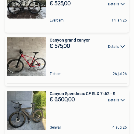
€ 525,00
Details
Evergem
14 jan 26
Canyon grand canyon
€ 575,00
Details
Zichem
26 jul 26
Canyon Speedmax CF SLX 7 di2 - S
€ 6.500,00
Details
Genval
4 aug 26