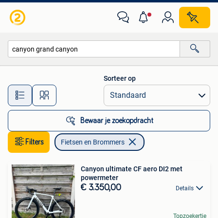
Fietsen en Brommers
Sorteer op
Alle afstanden…
Bewaar je zoekopdracht
Filters
Fietsen en Brommers
Canyon ultimate CF aero DI2 met
powermeter
€ 3.350,00
Details
Topzoekertje