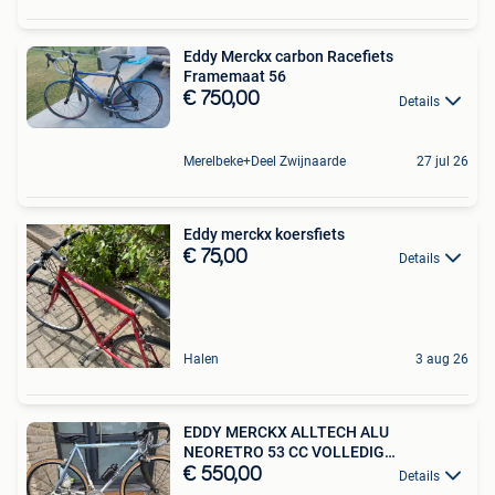
Eddy Merckx carbon Racefiets
Framemaat 56
€ 750,00
Details
Merelbeke+Deel Zwijnaarde
27 jul 26
Eddy merckx koersfiets
€ 75,00
Details
Halen
3 aug 26
EDDY MERCKX ALLTECH ALU
NEORETRO 53 CC VOLLEDIG
VERNIEUWD
€ 550,00
Details