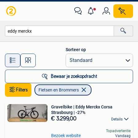
Fietsen en Brommers
Sorteer op
Alle afstanden…
Bewaar je zoekopdracht
Filters
Fietsen en Brommers
Gravelbike | Eddy Merckx Corsa
Strasbourg | -27%
€ 3.299,00
Details
Topadvertentie
Bezoek website
Vandaag