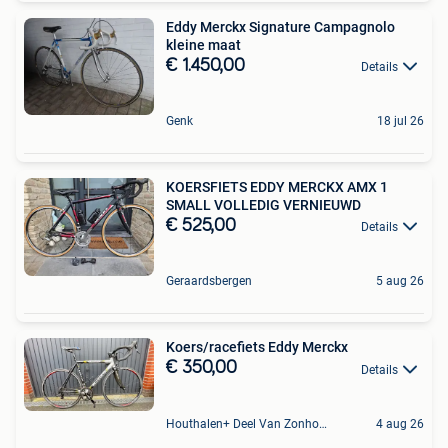
Eddy Merckx Signature Campagnolo
kleine maat
€ 1.450,00
Details
Genk
18 jul 26
KOERSFIETS EDDY MERCKX AMX 1
SMALL VOLLEDIG VERNIEUWD
€ 525,00
Details
Geraardsbergen
5 aug 26
Koers/racefiets Eddy Merckx
€ 350,00
Details
Houthalen+ Deel Van Zonhoven En Zolder
4 aug 26