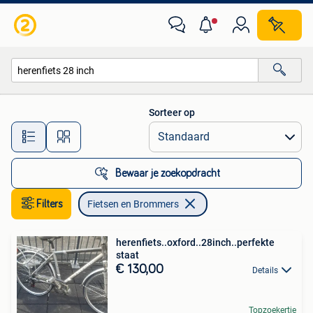
Fietsen en Brommers
Sorteer op
Alle afstanden…
Bewaar je zoekopdracht
Filters
Fietsen en Brommers
herenfiets..oxford..28inch..perfekte
staat
€ 130,00
Details
Topzoekertje