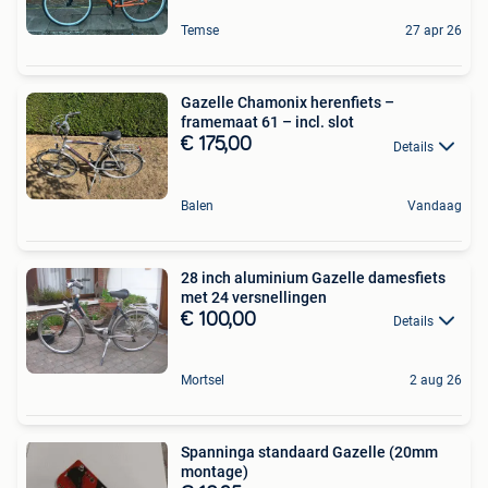
Temse
27 apr 26
Gazelle Chamonix herenfiets –
framemaat 61 – incl. slot
€ 175,00
Details
Balen
Vandaag
28 inch aluminium Gazelle damesfiets
met 24 versnellingen
€ 100,00
Details
Mortsel
2 aug 26
Spanninga standaard Gazelle (20mm
montage)