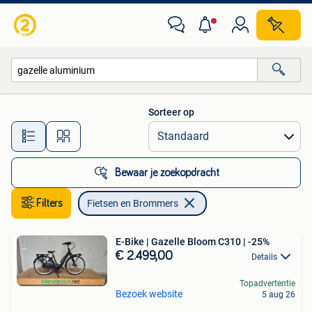
Fietsen en Brommers
Sorteer op
Alle afstanden…
Bewaar je zoekopdracht
Filters
Fietsen en Brommers
E-Bike | Gazelle Bloom C310 | -25%
€ 2.499,00
Details
Topadvertentie
Bezoek website
5 aug 26