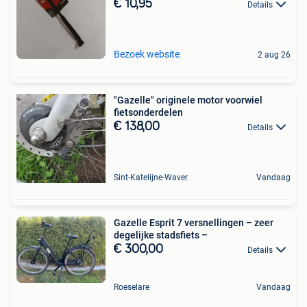
€ 10,95
Details
Bezoek website
2 aug 26
"Gazelle" originele motor voorwiel
fietsonderdelen
€ 138,00
Details
Sint-Katelijne-Waver
Vandaag
Gazelle Esprit 7 versnellingen – zeer
degelijke stadsfiets –
€ 300,00
Details
Roeselare
Vandaag