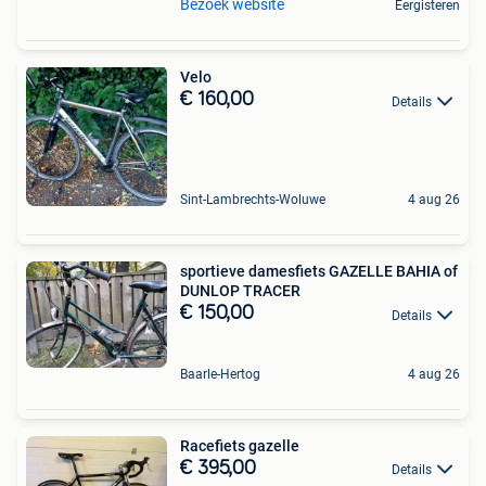
Bezoek website
Eergisteren
Velo
€ 160,00
Details
Sint-Lambrechts-Woluwe
4 aug 26
sportieve damesfiets GAZELLE BAHIA of
DUNLOP TRACER
€ 150,00
Details
Baarle-Hertog
4 aug 26
Racefiets gazelle
€ 395,00
Details