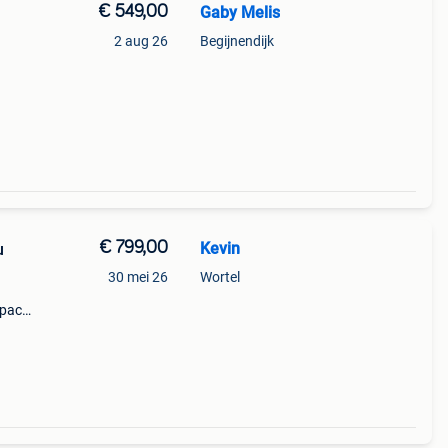
€ 549,00
Gaby Melis
2 aug 26
Begijnendijk
st
€ 799,00
Kevin
u
30 mei 26
Wortel
rpack
 e-
raak.