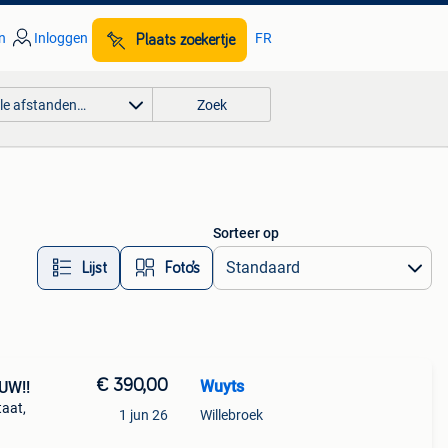
n
Inloggen
FR
Plaats zoekertje
lle afstanden…
Zoek
Sorteer op
Lijst
Foto’s
€ 390,00
Wuyts ️
UW!!
taat,
1 jun 26
Willebroek
 inch