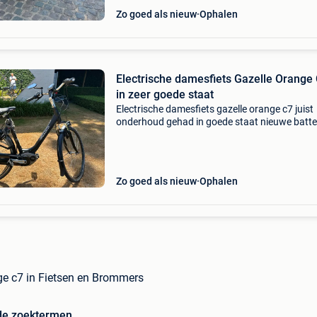
Zo goed als nieuw
Ophalen
Electrische damesfiets Gazelle Orange
in zeer goede staat
Electrische damesfiets gazelle orange c7 juist
onderhoud gehad in goede staat nieuwe batter
van vorig jaar kostprijs 550€ geen koeriers enk
cach geld
Zo goed als nieuw
Ophalen
ge c7 in Fietsen en Brommers
de zoektermen