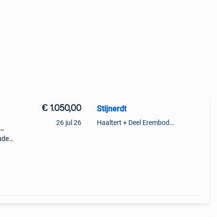
€ 1.050,00
Stijnerdt
26 jul 26
Haaltert + Deel Erembodegem
 –
ouden
ts
jd zor