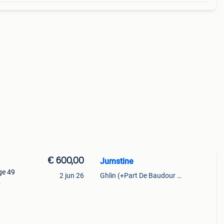
€ 600,00
Jumstine
ge 49
2 jun 26
Ghlin (+Part De Baudour 1971)
très
re des