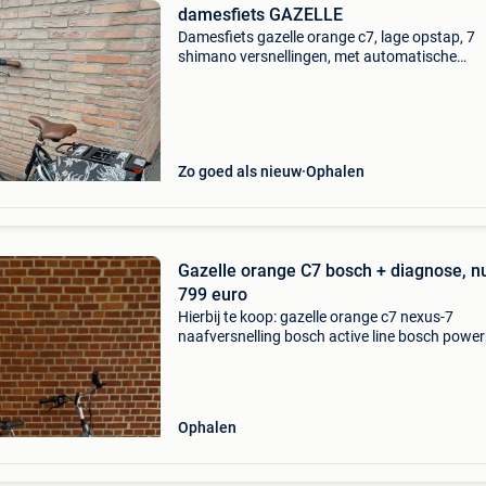
damesfiets GAZELLE
Damesfiets gazelle orange c7, lage opstap, 7
shimano versnellingen, met automatische
kettingspanner en gesloten flowline kettingka
voor minder onderhoud 2 zijtassen maat en
lichaamslengte, 49cm ( 1.
Zo goed als nieuw
Ophalen
Gazelle orange C7 bosch + diagnose, n
799 euro
Hierbij te koop: gazelle orange c7 nexus-7
naafversnelling bosch active line bosch powe
hydraulische remmen inclusief volledige bosch
bike diagnose. Te bekijken of te testen op afsp
Ophalen