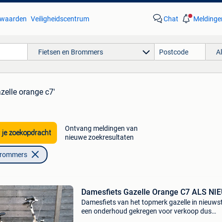
waarden
Veiligheidscentrum
Chat
Meldinge
Fietsen en Brommers
A
azelle orange c7'
Ontvang meldingen van
 je zoekopdracht
nieuwe zoekresultaten
Brommers
Damesfiets Gazelle Orange C7 ALS NIE
Damesfiets van het topmerk gazelle in nieuws
een onderhoud gekregen voor verkoop dus
vertrekkensklaar zonder zorgen. - Wielmaat 28