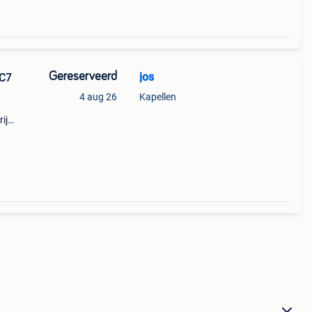
Gereserveerd
jos
 C7
4 aug 26
Kapellen
ij
el