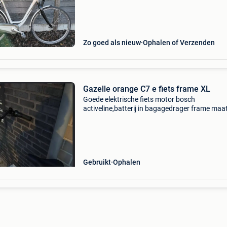
- kadermaat d57 - centrale voorvering - shima
nexus 7 naa
Zo goed als nieuw
Ophalen of Verzenden
Gazelle orange C7 e fiets frame XL
Goede elektrische fiets motor bosch
activeline,batterij in bagagedrager frame maat
Gebruikt
Ophalen