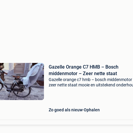
Gazelle Orange C7 HMB – Bosch
middenmotor – Zeer nette staat
Gazelle orange c7 hmb – bosch middenmotor
zeer nette staat mooie en uitstekend onderh
gazelle orange c7 hmb elektrische fiets. De fie
verkeert in zeer nette staat en rijdt perfect. Alti
Zo goed als nieuw
Ophalen