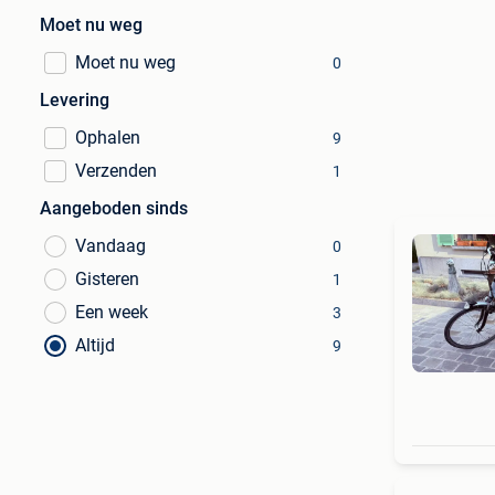
Moet nu weg
Moet nu weg
0
Levering
Ophalen
9
Verzenden
1
Aangeboden sinds
Vandaag
0
Gisteren
1
Een week
3
Altijd
9