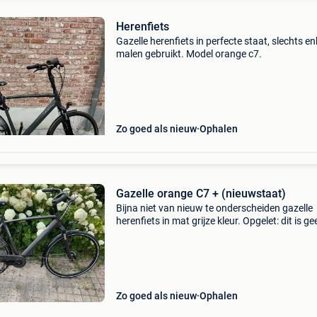
Herenfiets
Gazelle herenfiets in perfecte staat, slechts en
malen gebruikt. Model orange c7.
Zo goed als nieuw
Ophalen
Gazelle orange C7 + (nieuwstaat)
Bijna niet van nieuw te onderscheiden gazelle
herenfiets in mat grijze kleur. Opgelet: dit is ge
elektrische fiets. Stabiel lichtgewicht oversize
aluminium frame. Stadsfiets met alle comfort:
voorv
Zo goed als nieuw
Ophalen