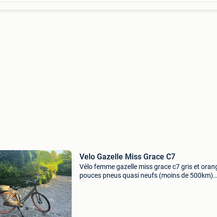
Velo Gazelle Miss Grace C7
Vélo femme gazelle miss grace c7 gris et oran
pouces pneus quasi neufs (moins de 500km)
schwalbe vendu avec son porte bagage avant 
pratique et confortable, il a été utilisé pour fai
ba