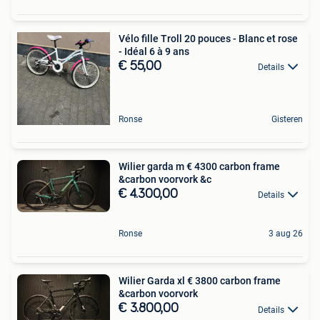
Vélo fille Troll 20 pouces - Blanc et rose
- Idéal 6 à 9 ans
€ 55,00
Details
Ronse
Gisteren
Wilier garda m € 4300 ‍️carbon frame
&carbon voorvork &c
€ 4.300,00
Details
Ronse
3 aug 26
Wilier Garda xl € 3800 ‍️carbon frame
&carbon voorvork
€ 3.800,00
Details