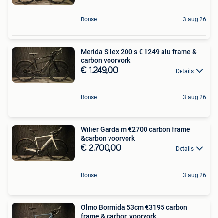
Ronse
3 aug 26
Merida Silex 200 s € 1249 ‍️alu frame &
€ 1.249,00
Details
Ronse
3 aug 26
Wilier Garda m €2700 ‍️carbon frame
€ 2.700,00
Details
Ronse
3 aug 26
Olmo Bormida 53cm €3195 ‍️carbon