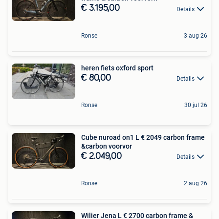
€ 3.195,00
Details
Ronse
3 aug 26
heren fiets oxford sport
€ 80,00
Details
Ronse
30 jul 26
Cube nuroad on1 L € 2049 ‍️carbon frame
&carbon voorvor
€ 2.049,00
Details
Ronse
2 aug 26
Wilier Jena L € 2700 ‍️carbon frame &