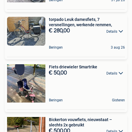
Beringen
31 jul 26
torpado Leuk damesfiets, 7
versnellingen, werkende remmen,
€ 280,00
Details
Beringen
3 aug 26
Fiets driewieler Smartrike
€ 50,00
Details
Beringen
Gisteren
Bickerton vouwfiets, nieuwstaat –
slechts 2x gebruikt
€ 500,00
Details