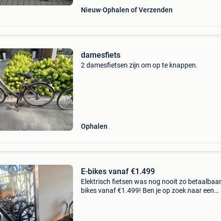
Nieuw
Ophalen of Verzenden
damesfiets
2 damesfietsen zijn om op te knappen.
Ophalen
E-bikes vanaf €1.499
Elektrisch fietsen was nog nooit zo betaalbaar
bikes vanaf €1.499! Ben je op zoek naar een
kwalitatieve e-bike of bakfiets aan een scherp
prijs? Dan ben je bij mako scoot & fietsen aan 