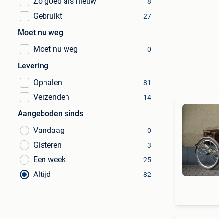
Zo goed als nieuw
8
Gebruikt
27
Moet nu weg
Moet nu weg
0
Levering
Ophalen
81
Verzenden
14
Aangeboden sinds
Vandaag
0
Gisteren
3
Een week
25
Altijd
82