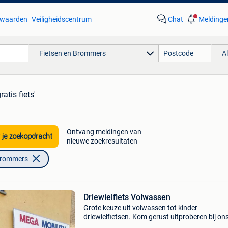
waarden
Veiligheidscentrum
Chat
Meldinge
Fietsen en Brommers
A
ratis fiets'
Ontvang meldingen van
 je zoekopdracht
nieuwe zoekresultaten
Brommers
Driewielfiets Volwassen
Grote keuze uit volwassen tot kinder
driewielfietsen. Kom gerust uitproberen bij ons
de toonzaal van 1000m². Bent u op zoek naar