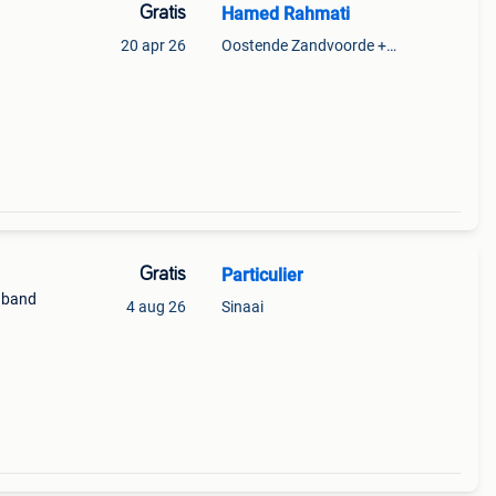
Gratis
Hamed Rahmati
20 apr 26
Oostende Zandvoorde +Oostende
Gratis
Particulier
n band
4 aug 26
Sinaai