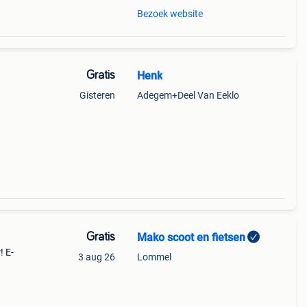
Bezoek website
Gratis
Henk
Gisteren
Adegem+Deel Van Eeklo
Gratis
Mako scoot en fietsen
! E-
3 aug 26
Lommel
e
he