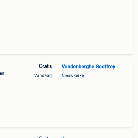
Gratis
Vandenberghe Geoffrey
sen
Vandaag
Nieuwkerke
n
licht
r kind