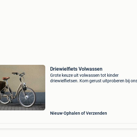
Driewielfiets Volwassen
Grote keuze uit volwassen tot kinder
driewielfietsen. Kom gerust uitproberen bij ons
de toonzaal van 1000m². Bent u op zoek naar
comfortabele scootmobiel of driewielfiets,
lichtgewicht rolstoel
Nieuw
Ophalen of Verzenden