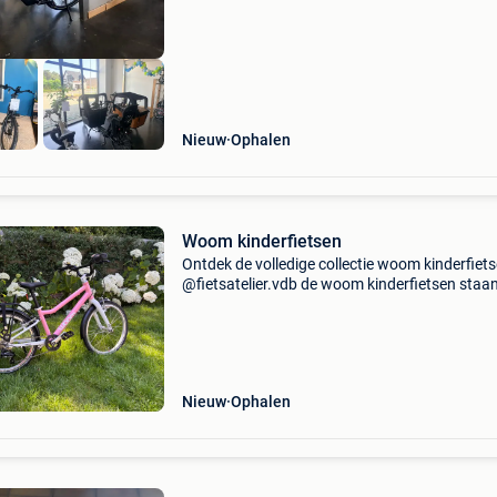
Nieuw
Ophalen
Woom kinderfietsen
Ontdek de volledige collectie woom kinderfiet
@fietsatelier.vdb de woom kinderfietsen staa
bekend om hun fantastische rijgedrag, uiterst 
en toch robuust met slimme details zodat iede
h
Nieuw
Ophalen