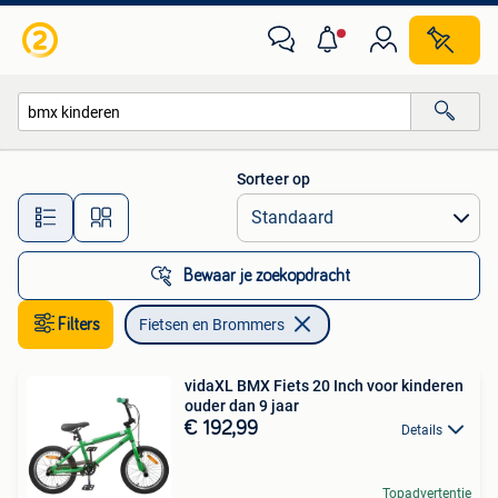
Fietsen en Brommers
Sorteer op
Alle afstanden…
Bewaar je zoekopdracht
Filters
Fietsen en Brommers
vidaXL BMX Fiets 20 Inch voor kinderen
ouder dan 9 jaar
€ 192,99
Details
Topadvertentie