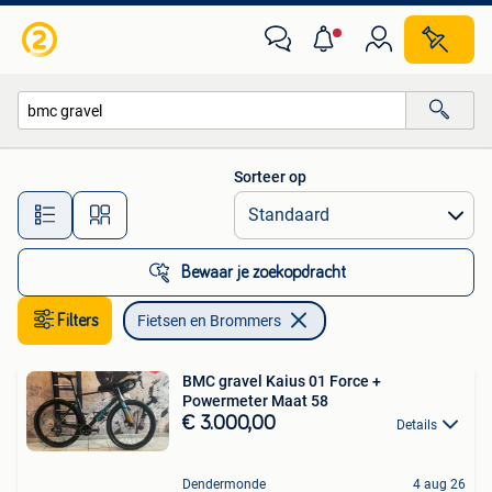
Fietsen en Brommers
Sorteer op
Alle afstanden…
Bewaar je zoekopdracht
Filters
Fietsen en Brommers
BMC gravel Kaius 01 Force +
Powermeter Maat 58
€ 3.000,00
Details
Dendermonde
4 aug 26