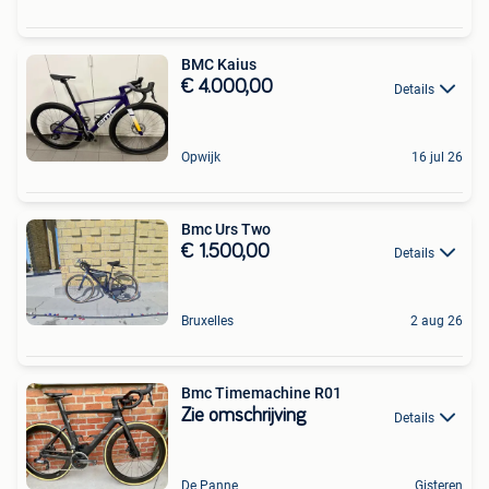
BMC Kaius
€ 4.000,00
Details
Opwijk
16 jul 26
Bmc Urs Two
€ 1.500,00
Details
Bruxelles
2 aug 26
Bmc Timemachine R01
Zie omschrijving
Details
De Panne
Gisteren