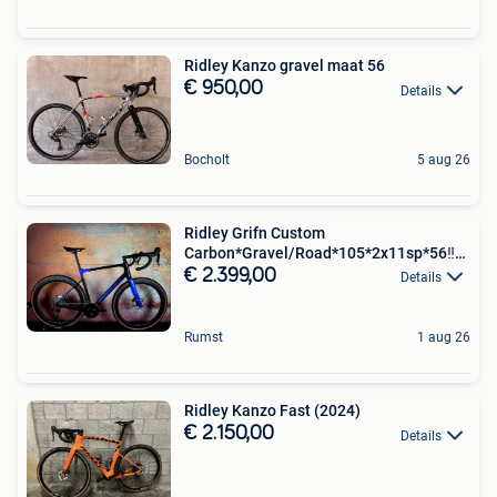
Ridley Kanzo gravel maat 56
€ 950,00
Details
Bocholt
5 aug 26
Ridley Grifn Custom
Carbon*Gravel/Road*105*2x11sp*56‼️
NIEUW
€ 2.399,00
Details
Rumst
1 aug 26
Ridley Kanzo Fast (2024)
€ 2.150,00
Details