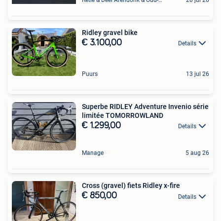
Ridley gravel bike
€ 3.100,00
Details
Puurs
13 jul 26
Superbe RIDLEY Adventure Invenio série
limitée TOMORROWLAND
€ 1.299,00
Details
Manage
5 aug 26
Cross (gravel) fiets Ridley x-fire
€ 850,00
Details