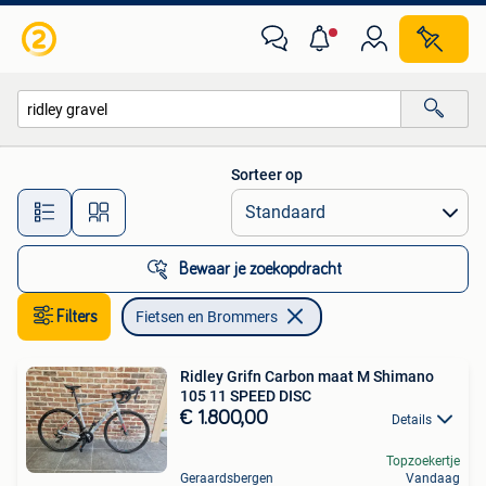
Fietsen en Brommers
Sorteer op
Alle afstanden…
Bewaar je zoekopdracht
Filters
Fietsen en Brommers
Ridley Grifn Carbon maat M Shimano
105 11 SPEED DISC
€ 1.800,00
Details
Topzoekertje
Geraardsbergen
Vandaag