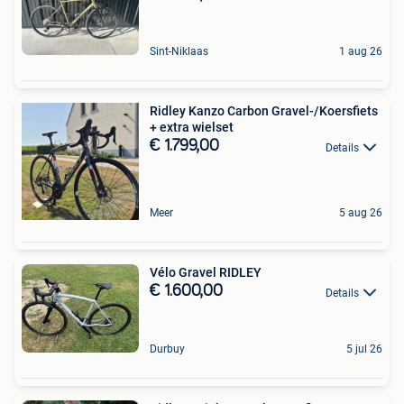
Sint-Niklaas
1 aug 26
Ridley Kanzo Carbon Gravel-/Koersfiets
+ extra wielset
€ 1.799,00
Details
Meer
5 aug 26
Vélo Gravel RIDLEY
€ 1.600,00
Details
Durbuy
5 jul 26