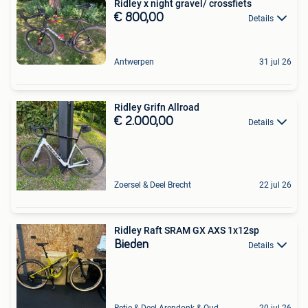
Ridley x night gravel/ crossfiets
€ 800,00
Details
Antwerpen
31 jul 26
Ridley Grifn Allroad
€ 2.000,00
Details
Zoersel & Deel Brecht
22 jul 26
Ridley Raft SRAM GX AXS 1x12sp
Bieden
Details
Retie & Deel Arendonk & Oud-Turnhout
20 jul 26