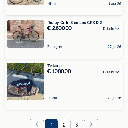
Nijlen
9 apr 26
Ridley, Grifn Shimano GRX Di2
€ 2.600,00
Details
Zottegem
27 jul 26
Te koop
€ 1.000,00
Details
Brecht
29 jul 26
1
2
3