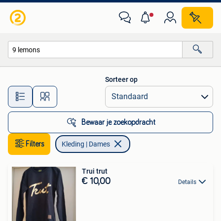
Kleding | Dames
Sorteer op
Alle afstanden…
Bewaar je zoekopdracht
Filters
Kleding | Dames
Trui trut
€ 10,00
Details