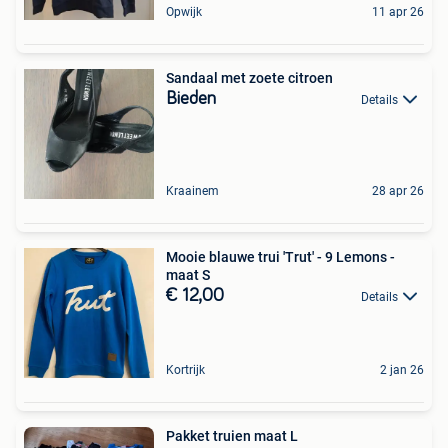
Opwijk
11 apr 26
Sandaal met zoete citroen
Bieden
Details
Kraainem
28 apr 26
Mooie blauwe trui 'Trut' - 9 Lemons -
maat S
€ 12,00
Details
Kortrijk
2 jan 26
Pakket truien maat L