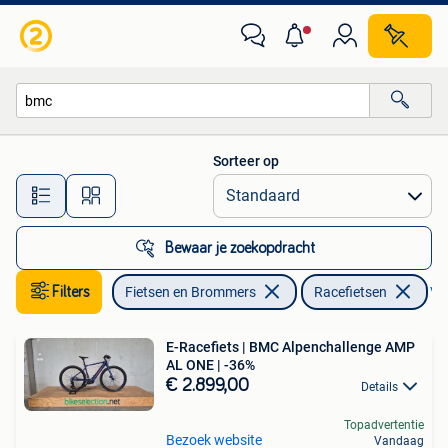
Fietsen | Racefietsen
Sorteer op
Alle afstanden…
Bewaar je zoekopdracht
Filters
Fietsen en Brommers
Racefietsen
Ver
E-Racefiets | BMC Alpenchallenge AMP
AL ONE | -36%
€ 2.899,00
Details
Topadvertentie
Bezoek website
Vandaag