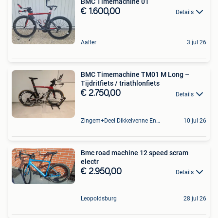
BMC Timemachine 01
€ 1.600,00
Details
Aalter
3 jul 26
BMC Timemachine TM01 M Long –
Tijdritfiets / triathlonfiets
€ 2.750,00
Details
Zingem+Deel Dikkelvenne En Nederzwalm-Hermelgem
10 jul 26
Bmc road machine 12 speed scram
electr
€ 2.950,00
Details
Leopoldsburg
28 jul 26