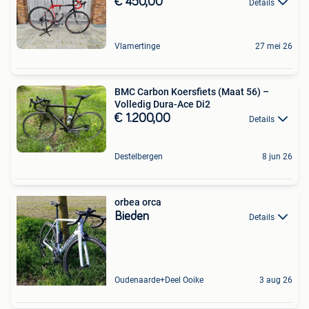
€ 450,00
Details
Vlamertinge
27 mei 26
BMC Carbon Koersfiets (Maat 56) –
Volledig Dura-Ace Di2
€ 1.200,00
Details
Destelbergen
8 jun 26
orbea orca
Bieden
Details
Oudenaarde+Deel Ooike
3 aug 26