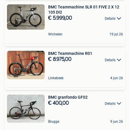
BMC Teammachine SLR 01 FIVE 2 X 12
105 DI2
€ 5.999,00
Details
Wichelen
19 jul 26
BMC Teammachine R01
€ 8.975,00
Details
Linkebeek
4 jun 26
BMC granfondo GF02
€ 400,00
Details
Brugge
9 jun 26