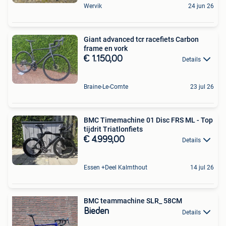
Wervik
24 jun 26
Giant advanced tcr racefiets Carbon
frame en vork
€ 1.150,00
Details
Braine-Le-Comte
23 jul 26
BMC Timemachine 01 Disc FRS ML - Top
tijdrit Triatlonfiets
€ 4.999,00
Details
Essen +Deel Kalmthout
14 jul 26
BMC teammachine SLR_ 58CM
Bieden
Details