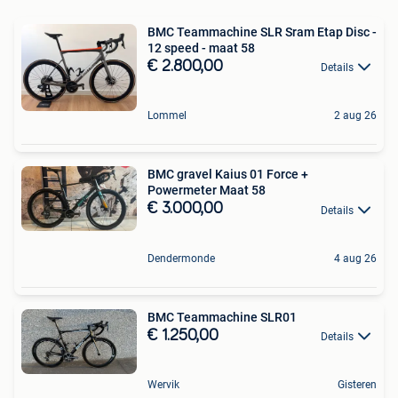
BMC Teammachine SLR Sram Etap Disc -
12 speed - maat 58
€ 2.800,00
Details
Lommel
2 aug 26
BMC gravel Kaius 01 Force +
Powermeter Maat 58
€ 3.000,00
Details
Dendermonde
4 aug 26
BMC Teammachine SLR01
€ 1.250,00
Details
Wervik
Gisteren