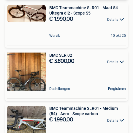
BMC Teammachine SLR01 - Maat 54 -
Ultegra di2 - Scope S5
€ 1.990,00
Details
Wervik
10 okt 25
BMC SLR 02
€ 3.800,00
Details
Destelbergen
Eergisteren
BMC Teammachine SLR01 - Medium
(54) - Aero - Scope carbon
€ 1.990,00
Details