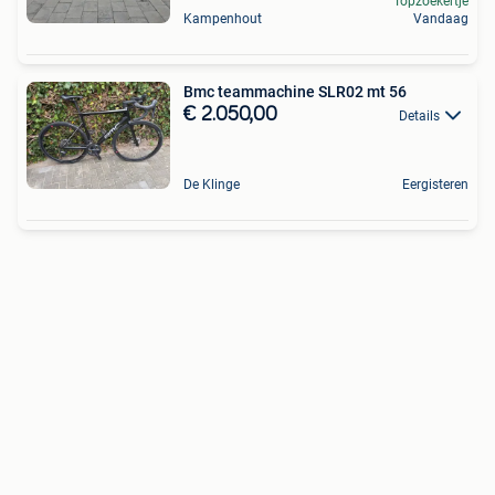
Topzoekertje
Kampenhout
Vandaag
Bmc teammachine SLR02 mt 56
€ 2.050,00
Details
De Klinge
Eergisteren