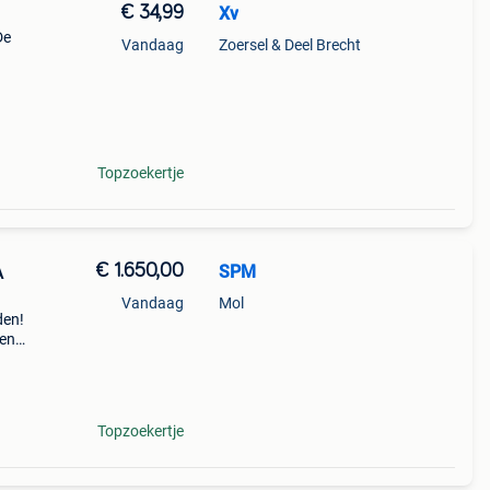
€ 34,99
Xv
De
Vandaag
Zoersel & Deel Brecht
e
veer
Topzoekertje
€ 1.650,00
SPM
A
Vandaag
Mol
den!
 en
oede
Topzoekertje