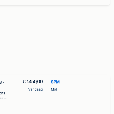
€ 1.450,00
SPM
8 -
Vandaag
Mol
 ons
taat
in
e zo