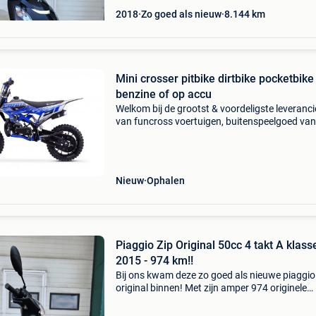
2018
Zo goed als nieuw
8.144
km
Mini crosser pitbike dirtbike pocketbike
benzine of op accu
Welkom bij de grootst & voordeligste leveranci
van funcross voertuigen, buitenspeelgoed van
belgie & nederland. Eigen import & direct naar
consument, u bespaart minimaal tot 40% altij
Nieuw
Ophalen
Piaggio Zip Original 50cc 4 takt A klass
2015 - 974 km!!
Bij ons kwam deze zo goed als nieuwe piaggio
original binnen! Met zijn amper 974 originele
kilometers kan men wel stellen dat dit een
uitzonderlijke zip is, en dat zie je ook aan zijn