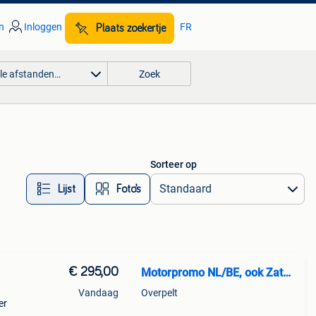
n
Inloggen
FR
Plaats zoekertje
lle afstanden…
Zoek
Sorteer op
Lijst
Foto’s
€ 295,00
Motorpromo NL/BE, ook Zaterdag
Vandaag
Overpelt
er