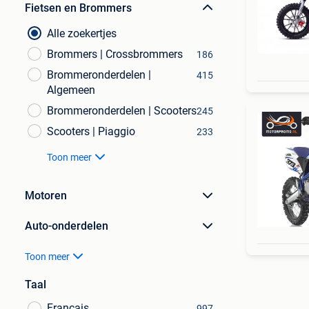
Fietsen en Brommers
Alle zoekertjes
Brommers | Crossbrommers
186
Brommeronderdelen |
415
Algemeen
Brommeronderdelen | Scooters
245
Scooters | Piaggio
233
Toon meer
Motoren
Auto-onderdelen
Toon meer
Taal
Français
997