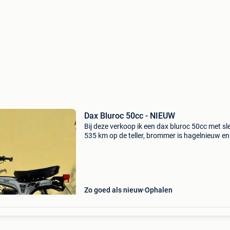
Dax Bluroc 50cc - NIEUW
Bij deze verkoop ik een dax bluroc 50cc met sl
535 km op de teller, brommer is hagelnieuw en
perfecte staat bouwjaar 2025. Olie is ook net
ververst, motor zit quasi nog in rodage. Nieuwp
Zo goed als nieuw
Ophalen