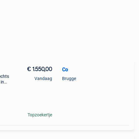
€ 1.550,00
Co
echts
Vandaag
Brugge
 in
rijs i
Topzoekertje