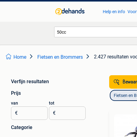
Help en info
Voor
2.427 resultaten
voo
Home
Fietsen en Brommers
Verfijn resultaten
Bewaar
Prijs
Fietsen en 
van
tot
€
€
Categorie