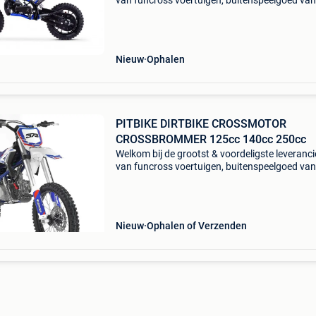
van funcross voertuigen, buitenspeelgoed van
belgie & nederland. Eigen import & direct naar
consument, u bespaart minimaal tot 40% altij
Nieuw
Ophalen
PITBIKE DIRTBIKE CROSSMOTOR
CROSSBROMMER 125cc 140cc 250cc
Welkom bij de grootst & voordeligste leveranci
van funcross voertuigen, buitenspeelgoed van
belgie & nederland. Eigen import & direct naar
consument, u bespaart minimaal tot 40% altij
Nieuw
Ophalen of Verzenden