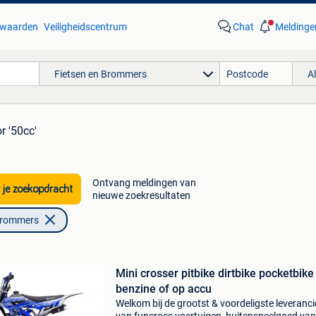
waarden
Veiligheidscentrum
Chat
Meldinge
Fietsen en Brommers
A
r '50cc'
Ontvang meldingen van
 je zoekopdracht
nieuwe zoekresultaten
Brommers
Mini crosser pitbike dirtbike pocketbike
benzine of op accu
Welkom bij de grootst & voordeligste leveranci