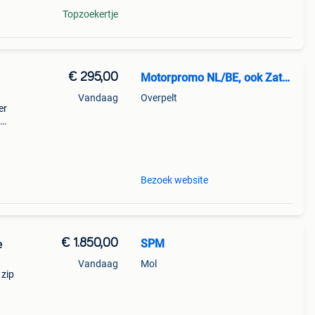
Topzoekertje
€ 295,00
Motorpromo NL/BE, ook Zaterdag
Vandaag
Overpelt
er
d o
Bezoek website
€ 1.850,00
SPM
e
Vandaag
Mol
 zip