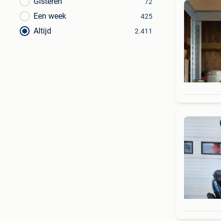
Gisteren
72
Een week
425
Altijd
2.411