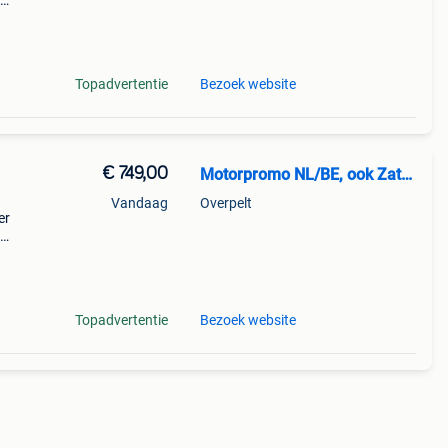
d o
Topadvertentie
Bezoek website
€ 749,00
Motorpromo NL/BE, ook Zaterdag
Vandaag
Overpelt
er
d o
Topadvertentie
Bezoek website