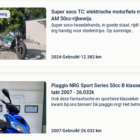
Super soco TC: elektrische motorfiets 
 weg
AM 50cc-rijbewijs.
Super soco tweedehands, in goede staat, rijdt
erg handig voor stedentrips. Op sommige
onderdelen van de motorfiets is slijtage aanw
(aantasting van de lak, enz.) En de voorremhe
is gebog
2024
Gebruikt
12.382
km
Piaggio NRG Sport Series 50cc B klasse
takt 2007 - 26.032k
Ook deze fantastische en sportieve klassieker
kwam bij ons binnen! Dé piaggio nrg! Het betre
een magnifieke piaggio nrg sport series in pra
originele staat. Met zijn prachtige kleurencom
2007
Gebruikt
26.032
km