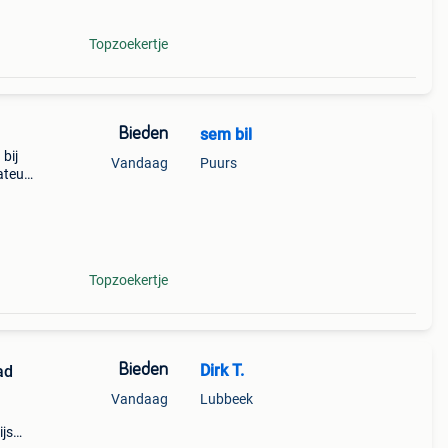
Topzoekertje
Bieden
sem bil
bij
Vandaag
Puurs
ateur
rijdt
Topzoekertje
Bieden
Dirk T.
ad
Vandaag
Lubbeek
ijs