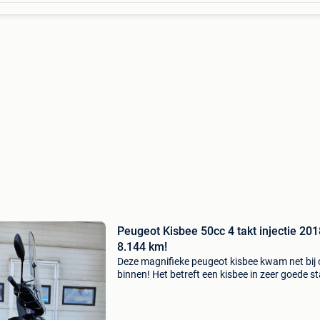
Peugeot Kisbee 50cc 4 takt injectie 201
8.144 km!
Deze magnifieke peugeot kisbee kwam net bij
binnen! Het betreft een kisbee in zeer goede s
en met een uiterst unieke donker paarse kleur 
metallic (origineel van fabriek en prachtig in d