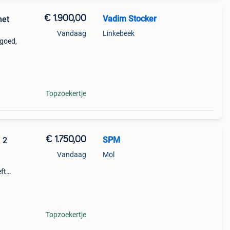
€ 1.900,00
Vadim Stocker
met
Vandaag
Linkebeek
 goed,
ezig
ndel
Topzoekertje
€ 1.750,00
SPM
 2
Vandaag
Mol
ft
chtige
binati
Topzoekertje