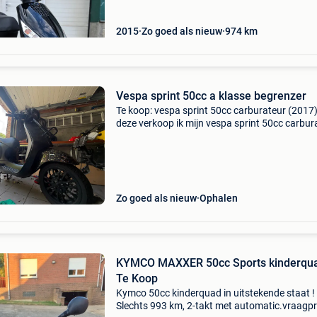
conditie! He
2015
Zo goed als nieuw
974
km
Vespa sprint 50cc a klasse begrenzer
Te koop: vespa sprint 50cc carburateur (2017) 
deze verkoop ik mijn vespa sprint 50cc carbur
uit 2017. De scooter verkeert in goede staat en 
zoals het hoort. Hij start probleemloos, zowe
Zo goed als nieuw
Ophalen
KYMCO MAXXER 50cc Sports kinderqu
Te Koop
Kymco 50cc kinderquad in uitstekende staat !
Slechts 993 km, 2-takt met automatic.vraagpr