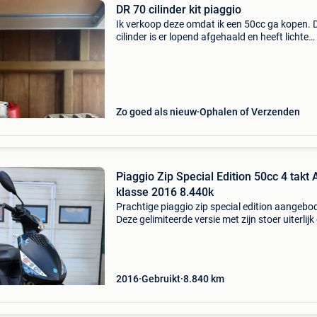
DR 70 cilinder kit piaggio
Ik verkoop deze omdat ik een 50cc ga kopen. 
cilinder is er lopend afgehaald en heeft lichte
gebruikssporen maar zeker geen krassen in d
cilinderwanden of op de zuiger. Er staat onge
150km op d
Zo goed als nieuw
Ophalen of Verzenden
Piaggio Zip Special Edition 50cc 4 takt 
klasse 2016 8.440k
Prachtige piaggio zip special edition aangebo
Deze gelimiteerde versie met zijn stoer uiterlijk
mat zwarte kleur af fabriek verkeert in zeer g
staat! Afkomstig van allereerste eigenaar, lag
2016
Gebruikt
8.840
km