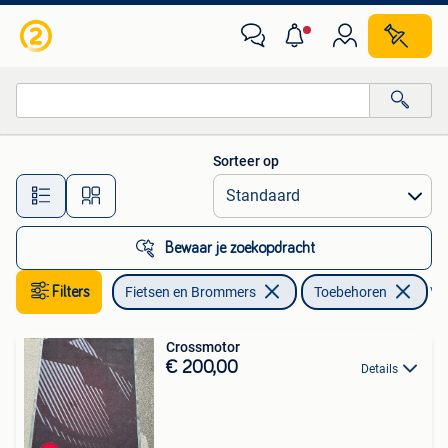
Brommers | Toebehoren
Sorteer op
Alle afstanden…
Bewaar je zoekopdracht
Filters
Fietsen en Brommers
Toebehoren
Ver
Crossmotor
€ 200,00
Details