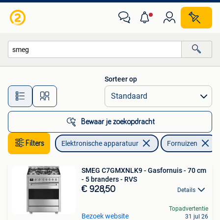
Fornuizen
Sorteer op
Alle afstanden…
Bewaar je zoekopdracht
Filters
Elektronische apparatuur
Fornuizen
SMEG C7GMXNLK9 - Gasfornuis - 70 cm
- 5 branders - RVS
€ 928,50
Details
Topadvertentie
Bezoek website
31 jul 26