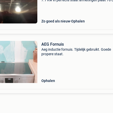
7.1 Kw in perfecte staat afmetingen plaat 76
breed en 52 cm diep de inbouw 72 cm br op 4
mvg
Zo goed als nieuw
Ophalen
AEG Fornuis
Aeg inductie fornuis. Tijdelijk gebruikt. Goede
propere staat.
Ophalen