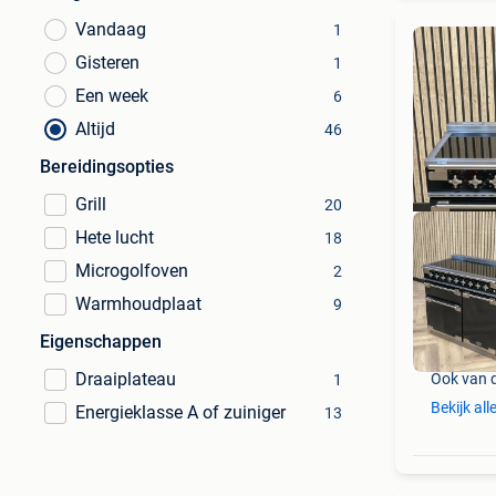
Vandaag
1
Gisteren
1
Een week
6
Altijd
46
Bereidingsopties
Grill
20
Hete lucht
18
Microgolfoven
2
Warmhoudplaat
9
Eigenschappen
Draaiplateau
Ook van 
1
Bekijk all
Energieklasse A of zuiniger
13