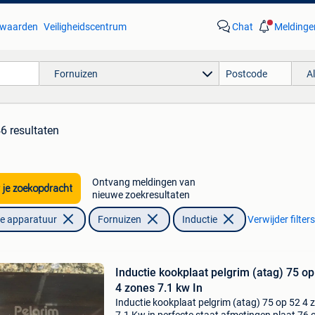
waarden
Veiligheidscentrum
Chat
Meldinge
Fornuizen
A
6 resultaten
Ontvang meldingen van
 je zoekopdracht
nieuwe zoekresultaten
he apparatuur
Fornuizen
Inductie
Verwijder filters
Inductie kookplaat pelgrim (atag) 75 op
4 zones 7.1 kw In
Inductie kookplaat pelgrim (atag) 75 op 52 4 