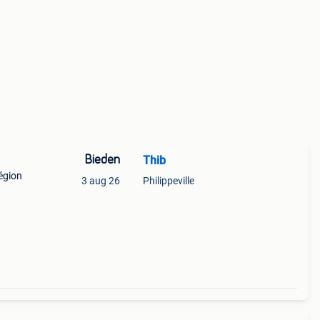
Bieden
Thib
région
3 aug 26
Philippeville