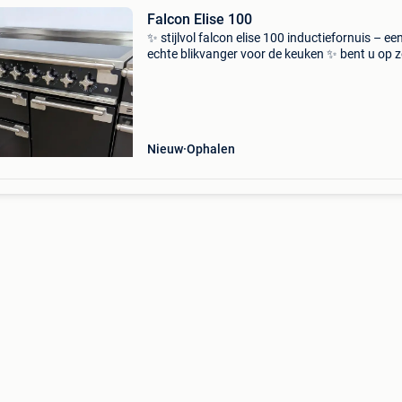
Falcon Elise 100
✨ stijlvol falcon elise 100 inductiefornuis – ee
echte blikvanger voor de keuken ✨ bent u op 
naar een luxueus fornuis met professionele
uitstraling én uitzonderlijke kookprestaties? D
deze
Nieuw
Ophalen