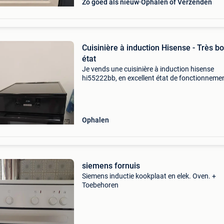
Zo goed als nieuw
Ophalen of Verzenden
Cuisinière à induction Hisense - Très b
état
Je vends une cuisinière à induction hisense
hi55222bb, en excellent état de fonctionnemen
très bien entretenue. Caractéristiques : 4 foye
induction grand four multifonction ventilé de 
litre
Ophalen
siemens fornuis
Siemens inductie kookplaat en elek. Oven. +
Toebehoren