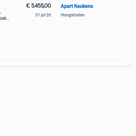
€ 5.455,00
Apart Keukens
n
31 jul 26
Hoogstraten
zoek
an is