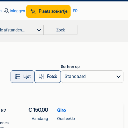
n
Inloggen
FR
Plaats zoekertje
lle afstanden…
Zoek
Sorteer op
Lijst
Foto’s
€ 150,00
Giro
 52
Vandaag
Oosteeklo
zones