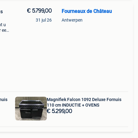
€ 5.799,00
Fourneaux de Château
ls
31 jul 26
Antwerpen
nt u
r een
ij
nuis
Magnifiek Falcon 1092 Deluxe Fornuis
110 cm INDUCTIE + OVENS
€ 5.299,00