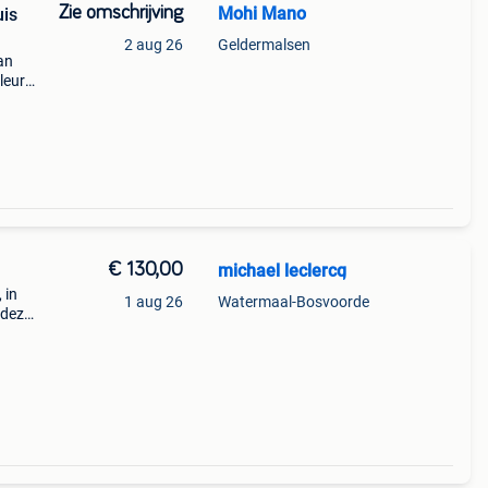
Zie omschrijving
Mohi Mano
uis
2 aug 26
Geldermalsen
an
leur,
ge
€ 130,00
michael leclercq
 in
1 aug 26
Watermaal-Bosvoorde
 deze