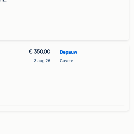
 cm
9 cm
€ 350,00
Depauw
3 aug 26
Gavere