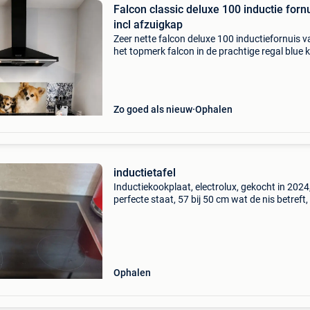
Falcon classic deluxe 100 inductie forn
incl afzuigkap
Zeer nette falcon deluxe 100 inductiefornuis v
het topmerk falcon in de prachtige regal blue k
compleet met originele bijpassende falcon
afzuigkap. Het fornuis beschikt over 3 krachti
ovens e
Zo goed als nieuw
Ophalen
inductietafel
Inductiekookplaat, electrolux, gekocht in 2024,
perfecte staat, 57 bij 50 cm wat de nis betreft,
is 56 cm bij 49 cm, klassiek
Ophalen