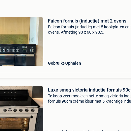
Falcon fornuis (inductie) met 2 ovens
Falcon fornuis (inductie) met 5 kookplaten en 
ovens. Afmeting 90 x 60 x 90,5.
Gebruikt
Ophalen
Luxe smeg victoria inductie fornuis 90
Te koop zeer mooie en nette smeg victoria ind
fornuis 90cm crème kleur met 5 krachtige indu
kookzones met powerboost functie en grote
multifunctioneel oven van 115liter. Weinig geb
omdat