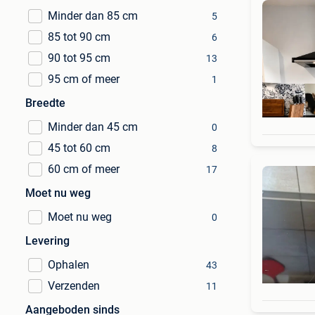
Minder dan 85 cm
5
85 tot 90 cm
6
90 tot 95 cm
13
95 cm of meer
1
Breedte
Minder dan 45 cm
0
45 tot 60 cm
8
60 cm of meer
17
Moet nu weg
Moet nu weg
0
Levering
Ophalen
43
Verzenden
11
Aangeboden sinds