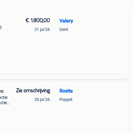
€ 1.800,00
Valery
2
31 jul 26
Gent
Zie omschrijving
Rosita
cm
uctie
30 jul 26
Poppel
ctie
ruikt