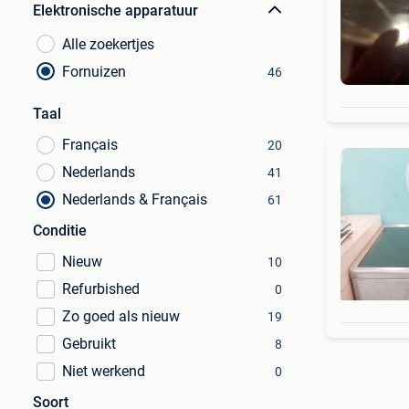
Elektronische apparatuur
Alle zoekertjes
Fornuizen
46
Taal
Français
20
Nederlands
41
Nederlands & Français
61
Conditie
Nieuw
10
Refurbished
0
Zo goed als nieuw
19
Gebruikt
8
Niet werkend
0
Soort