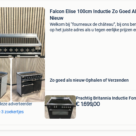
Falcon Elise 100cm Inductie Zo Goed A
Nieuw
Welkom bij “fourneaux de château”, bij ons be
op het juiste adres als u tegen eerlijke prijzen e
bourgondische levensstijl op na wilt houden. W
hebben onszelf volledig toegelegd op de in- e
Zo goed als nieuw
Ophalen of Verzenden
Prachtig Britannia Inductie For
deze adverteerder
€ 1.699,00
e 3 zoekertjes