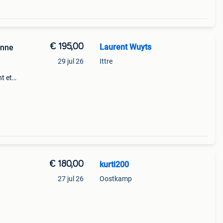
€ 195,00
Laurent Wuyts
onne
29 jul 26
Ittre
t et
rs à
70
€ 180,00
kurti200
27 jul 26
Oostkamp