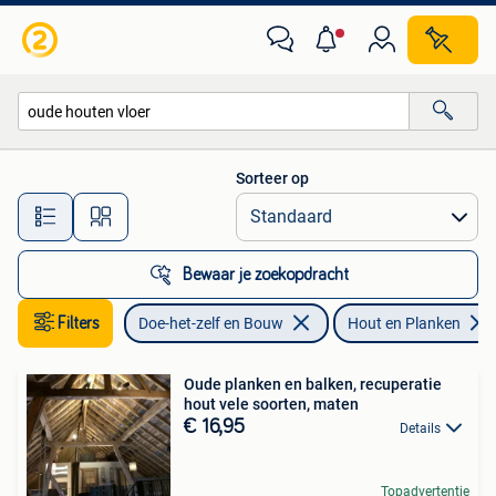
Hout en Planken
Sorteer op
Alle afstanden…
Bewaar je zoekopdracht
Filters
Doe-het-zelf en Bouw
Hout en Planken
Oude planken en balken, recuperatie
hout vele soorten, maten
€ 16,95
Details
Topadvertentie