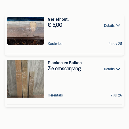
Geriefhout.
€ 5,00
Details
Kasterlee
4 nov 25
Planken en Balken
Zie omschrijving
Details
Herentals
7 jul 26