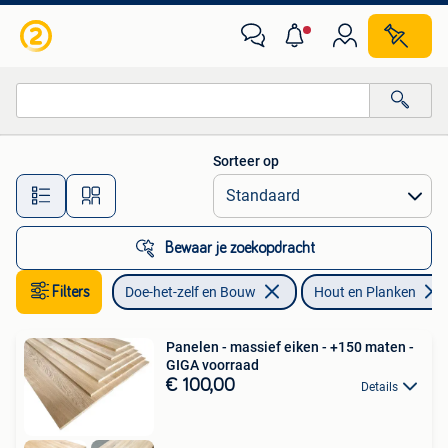
Hout en Planken
Sorteer op
Alle afstanden…
Bewaar je zoekopdracht
Filters
Doe-het-zelf en Bouw
Hout en Planken
Panelen - massief eiken - +150 maten -
GIGA voorraad
€ 100,00
Details