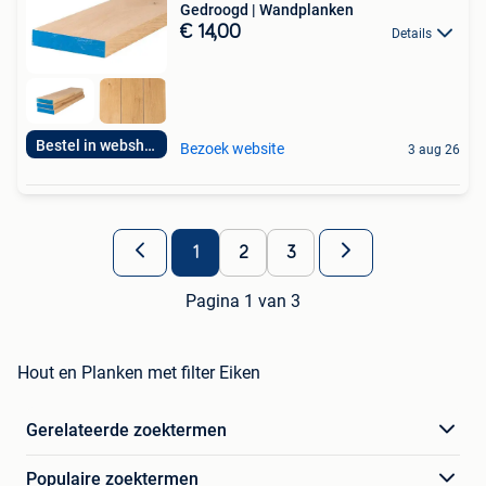
Gedroogd | Wandplanken
€ 14,00
Details
Bestel in webshop!
Bezoek website
3 aug 26
1
2
3
Pagina 1 van 3
Hout en Planken met filter Eiken
Gerelateerde zoektermen
Populaire zoektermen