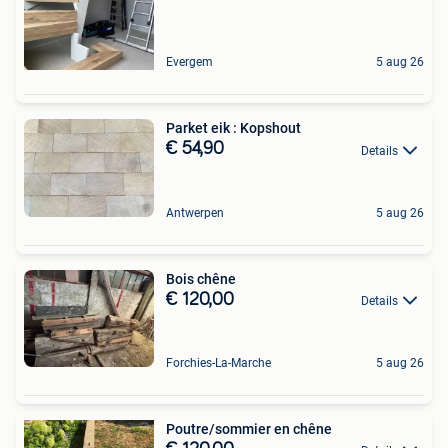
Evergem
5 aug 26
Parket eik : Kopshout
€ 54,90
Details
Antwerpen
5 aug 26
Bois chêne
€ 120,00
Details
Forchies-La-Marche
5 aug 26
Poutre/sommier en chêne