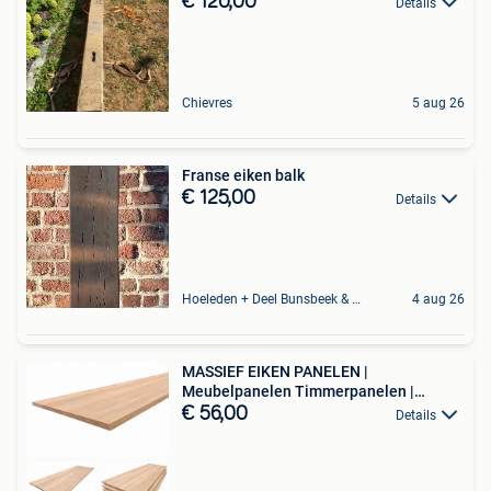
€ 120,00
Details
Chievres
5 aug 26
Franse eiken balk
€ 125,00
Details
Hoeleden + Deel Bunsbeek & Sint-Magriete-Houtem
4 aug 26
MASSIEF EIKEN PANELEN |
Meubelpanelen Timmerpanelen |
Paneel
€ 56,00
Details