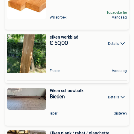
Topzoekertje
Willebroek
Vandaag
eiken werkblad
€ 50,00
Details
Ekeren
Vandaag
Eiken schouwbalk
Bieden
Details
Ieper
Gisteren
Eiken plank / rabat / planchette