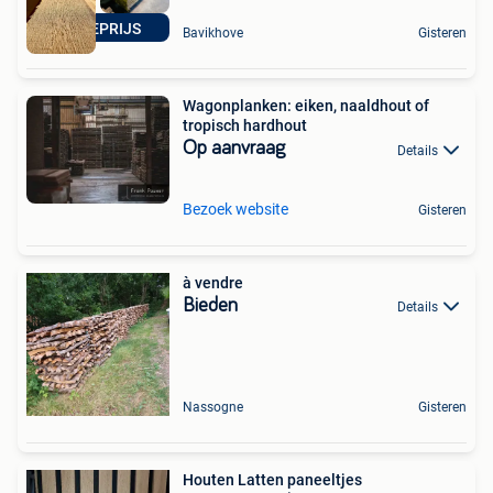
ACTIEPRIJS
Bavikhove
Gisteren
Wagonplanken: eiken, naaldhout of
tropisch hardhout
Op aanvraag
Details
Bezoek website
Gisteren
à vendre
Bieden
Details
Nassogne
Gisteren
Houten Latten paneeltjes