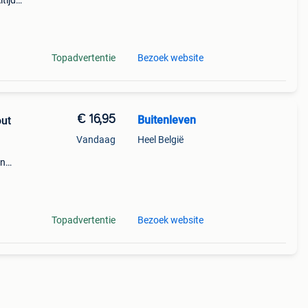
tijd
n
c.
Topadvertentie
Bezoek website
€ 16,95
Buitenleven
out
Vandaag
Heel België
en
nen.
,
Topadvertentie
Bezoek website