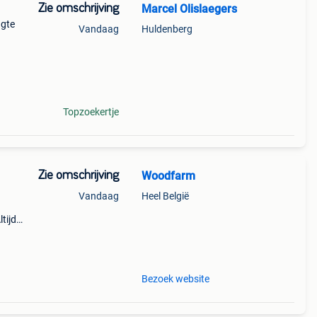
Zie omschrijving
Marcel Olislaegers
ngte
Vandaag
Huldenberg
e,
k
Topzoekertje
Zie omschrijving
Woodfarm
Vandaag
Heel België
tijd
n
c.
Bezoek website