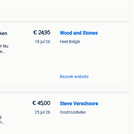
€ 24,95
Wood and Stones
iken
18 jul 26
Heel België
e! Nu
de
 zo
zeer
Bezoek website
€ 45,00
Steve Verschoore
25 jul 26
Oostrozebeke
g
m
le