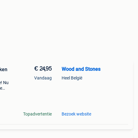
€ 24,95
Wood and Stones
iken
Vandaag
Heel België
e! Nu
de
 zo
zeer
Topadvertentie
Bezoek website