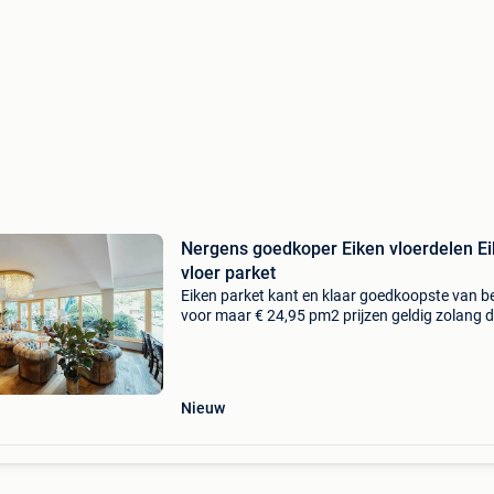
Nergens goedkoper Eiken vloerdelen E
vloer parket
Eiken parket kant en klaar goedkoopste van b
voor maar € 24,95 pm2 prijzen geldig zolang 
voorraad strekt. Eiken vloeren nergens anders
veel keuze! Geschikt voor vloerverwarming en 
Nieuw