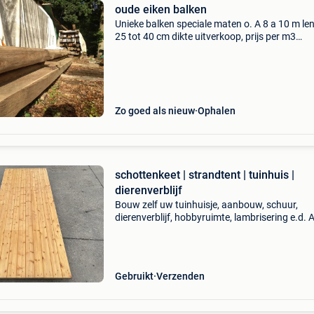
oude eiken balken
Unieke balken speciale maten o. A 8 a 10 m le
25 tot 40 cm dikte uitverkoop, prijs per m3
prijsopgave alleen op duidelijke maten nl lengt
breedte en hoogte en aantal 0475540286, oo
antieke oude
Zo goed als nieuw
Ophalen
schottenkeet | strandtent | tuinhuis |
dierenverblijf
Bouw zelf uw tuinhuisje, aanbouw, schuur,
dierenverblijf, hobbyruimte, lambrisering e.d. Al
een ruime voorraad gebruikte bouwmateriale
afkomstig van schottenketen, strandtenten et
Foto: 1/2 kee
Gebruikt
Verzenden