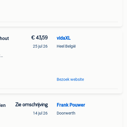
€ 43,59
vidaXL
 hout
25 jul 26
Heel België
r
Bezoek website
Zie omschrijving
Frank Pouwer
len
14 jul 26
Doorwerth
 &