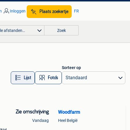
n
Inloggen
FR
Plaats zoekertje
lle afstanden…
Zoek
Sorteer op
Lijst
Foto’s
Zie omschrijving
Woodfarm
Vandaag
Heel België