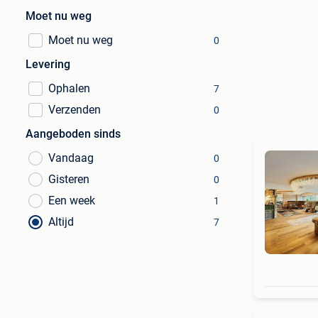
Moet nu weg
Moet nu weg
0
Levering
Ophalen
7
Verzenden
0
Aangeboden sinds
Vandaag
0
Gisteren
0
Een week
1
Altijd
7