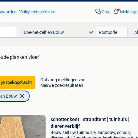
waarden
Veiligheidscentrum
Chat
Meldinge
Doe-het-zelf en Bouw
A
oude planken vloer'
Ontvang meldingen van
 je zoekopdracht
nieuwe zoekresultaten
f en Bouw
schottenkeet | strandtent | tuinhuis |
dierenverblijf
Bouw zelf uw tuinhuisje, aanbouw, schuur,