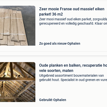
Zeer mooie Franse oud massief eiken
parket! 36 m2
Zeer mooi massief oud eiken parket, zorgvuldi
gerecupereerd en volledig geschaafd. Klaar o
meteen te plaatsen. - Breedte planken: 16 cm -
dikte: ca. 20 Mm - lengtes tot ± 2,6 meter - tota
oppervla
Zo goed als nieuw
Ophalen
Oude planken en balken, recuperatie h
vele soorten, maten
Uitgebreid assortiment bouwmaterialen van
gebruikt hout. Specialist in oud grenen en vur
planken en balken, uit diverse duurzame bron
Voor het maken van vloeren, wanden, plafond
meubelen, decor
Gebruikt
Ophalen