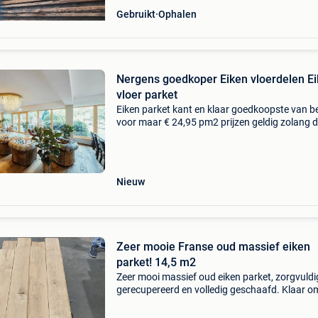
Gebruikt
Ophalen
Nergens goedkoper Eiken vloerdelen E
vloer parket
Eiken parket kant en klaar goedkoopste van b
voor maar € 24,95 pm2 prijzen geldig zolang 
voorraad strekt. Eiken vloeren nergens anders
veel keuze! Geschikt voor vloerverwarming en 
Nieuw
Zeer mooie Franse oud massief eiken
parket! 14,5 m2
Zeer mooi massief oud eiken parket, zorgvuldi
gerecupereerd en volledig geschaafd. Klaar o
meteen te plaatsen. - Breedte planken: 17 cm -
dikte: ca. 20 Mm - lengtes tot ± 2,5 meter - tota