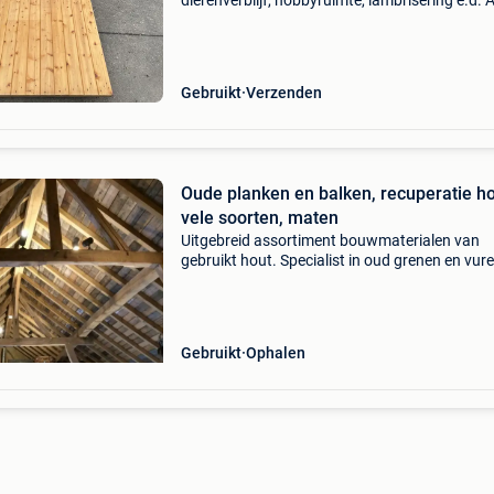
dierenverblijf, hobbyruimte, lambrisering e.d. Al
een ruime voorraad gebruikte bouwmateriale
afkomstig van schottenketen, strandtenten et
Foto: 1/2 kee
Gebruikt
Verzenden
Oude planken en balken, recuperatie h
vele soorten, maten
Uitgebreid assortiment bouwmaterialen van
gebruikt hout. Specialist in oud grenen en vur
planken en balken, uit diverse duurzame bron
Voor het maken van vloeren, wanden, plafond
meubelen, decor
Gebruikt
Ophalen