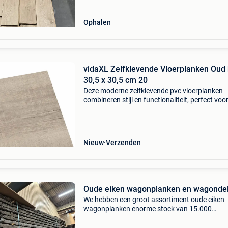
oppervla
Ophalen
vidaXL Zelfklevende Vloerplanken Oud
30,5 x 30,5 cm 20
Deze moderne zelfklevende pvc vloerplanken
combineren stijl en functionaliteit, perfect voo
binnenruimtes. De vloer heeft verschillende
patronen en kleuren die echt hout nabootsen,
ideaal voor wie op
Nieuw
Verzenden
Oude eiken wagonplanken en wagonde
We hebben een groot assortiment oude eiken
wagonplanken enorme stock van 15.000
Wagonplanken direct leverbaar losse verkoop
pakketverkoop mogelijkheid tot schaven of