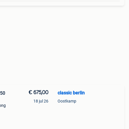
€ 675,00
classic berlin
 50
18 jul 26
Oostkamp
 ong