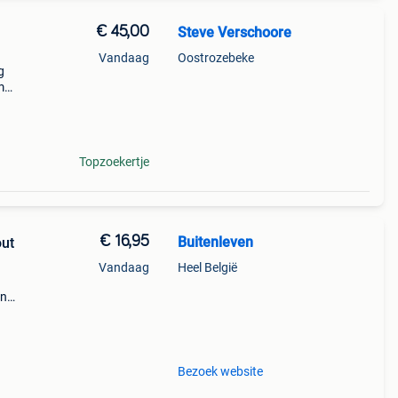
€ 45,00
Steve Verschoore
Vandaag
Oostrozebeke
g
m
le
Topzoekertje
€ 16,95
Buitenleven
out
Vandaag
Heel België
en
nen.
,
Bezoek website