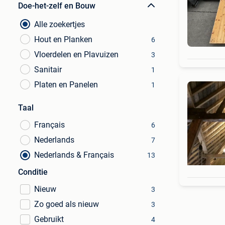
Doe-het-zelf en Bouw
Alle zoekertjes
Hout en Planken
6
Vloerdelen en Plavuizen
3
Sanitair
1
Platen en Panelen
1
Taal
Français
6
Nederlands
7
Nederlands & Français
13
Conditie
Nieuw
3
Zo goed als nieuw
3
Gebruikt
4