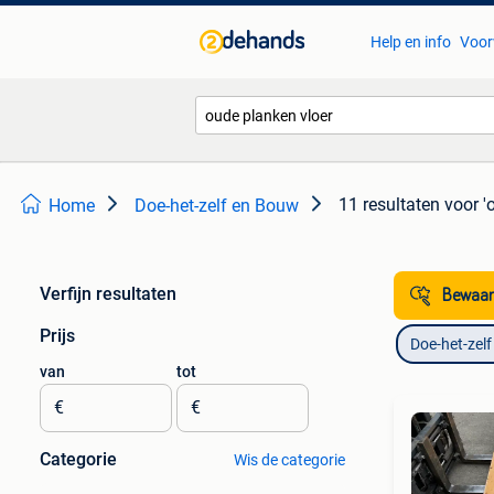
Help en info
Voor
11 resultaten
voor '
Home
Doe-het-zelf en Bouw
Verfijn resultaten
Bewaar
Prijs
Doe-het-zel
van
tot
€
€
Categorie
Wis de categorie