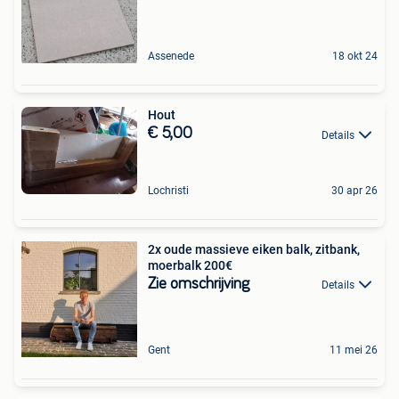
Assenede
18 okt 24
Hout
€ 5,00
Details
Lochristi
30 apr 26
2x oude massieve eiken balk, zitbank,
moerbalk 200€
Zie omschrijving
Details
Gent
11 mei 26