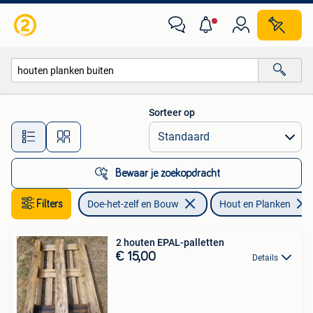
Hout en Planken
Sorteer op
Alle afstanden…
Bewaar je zoekopdracht
Filters
Doe-het-zelf en Bouw
Hout en Planken
2 houten EPAL-palletten
€ 15,00
Details