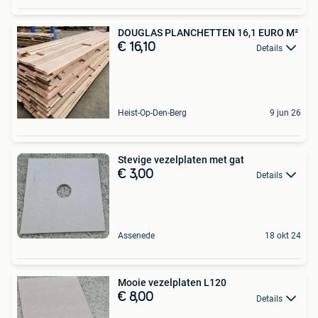
DOUGLAS PLANCHETTEN 16,1 EURO M²
€ 16,10
Details
Heist-Op-Den-Berg
9 jun 26
Stevige vezelplaten met gat
€ 3,00
Details
Assenede
18 okt 24
Mooie vezelplaten L120
€ 8,00
Details