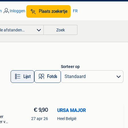
n
Inloggen
FR
Plaats zoekertje
lle afstanden…
Zoek
Sorteer op
Lijst
Foto’s
€ 9,90
URSA MAJOR
er
27 apr 26
Heel België
r vel
eit,