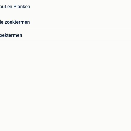
out en Planken
de zoektermen
zoektermen