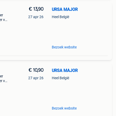
€ 13,90
URSA MAJOR
er
27 apr 26
Heel België
r vel
eit,
e
Bezoek website
€ 10,90
URSA MAJOR
er
27 apr 26
Heel België
r vel
eit,
e
Bezoek website