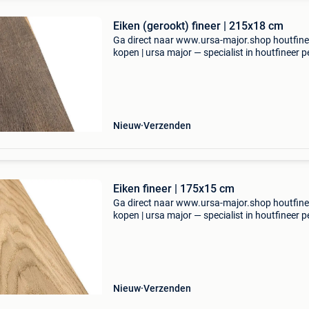
Eiken (gerookt) fineer | 215x18 cm
Ga direct naar www.ursa-major.shop houtfine
kopen | ursa major — specialist in houtfineer pe
bij ursa major koop je houtfineer van topkwalit
rechtstreeks uit een grote voorraad. Of je nu e
Nieuw
Verzenden
Eiken fineer | 175x15 cm
Ga direct naar www.ursa-major.shop houtfine
kopen | ursa major — specialist in houtfineer pe
bij ursa major koop je houtfineer van topkwalit
rechtstreeks uit een grote voorraad. Of je nu e
Nieuw
Verzenden