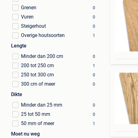
Grenen
0
Vuren
0
Steigerhout
0
Overige houtsoorten
1
Lengte
Minder dan 200 cm
0
200 tot 250 cm
1
250 tot 300 cm
0
300 cm of meer
0
Dikte
Minder dan 25 mm
0
25 tot 50 mm
0
50 mm of meer
1
Moet nu weg