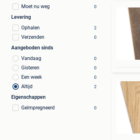
Moet nu weg
0
Levering
Ophalen
2
Verzenden
0
Aangeboden sinds
Vandaag
0
Gisteren
0
Een week
0
Altijd
2
Eigenschappen
Geïmpregneerd
0