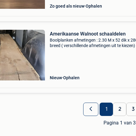
Zo goed als nieuw
Ophalen
Amerikaanse Walnoot schaaldelen
Boolplanken afmetingen : 2.30 M x 52 dik x 28
breed ( verschillende afmetingen uit te kiezen) 
overviewamerikaanse walnotenhout is een ha
duurzame en stabiele houtsoort met een war
bruine kl
Nieuw
Ophalen
1
2
3
Pagina 1 van 3