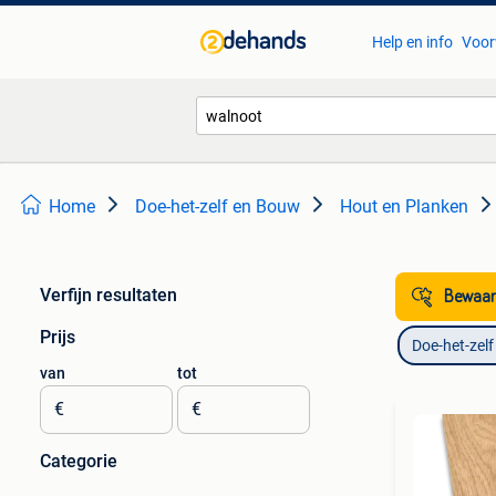
Help en info
Voor
Home
Doe-het-zelf en Bouw
Hout en Planken
Verfijn resultaten
Bewaar
Prijs
Doe-het-zel
van
tot
€
€
Categorie