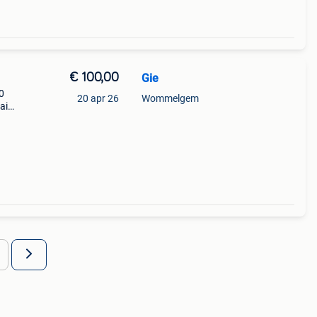
€ 100,00
Gie
0
20 apr 26
Wommelgem
ai
rde,
me,