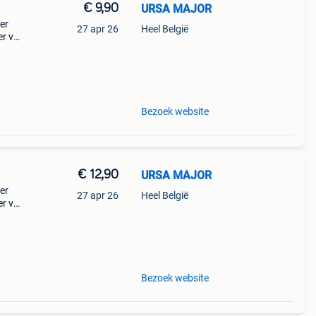
€ 9,90
URSA MAJOR
er
27 apr 26
Heel België
r vel
eit,
e
Bezoek website
€ 12,90
URSA MAJOR
er
27 apr 26
Heel België
r vel
eit,
e
Bezoek website