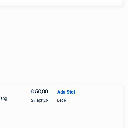
€ 50,00
Ada Stof
lang
27 apr 26
Lede