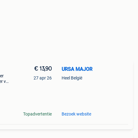
€ 13,90
URSA MAJOR
er
27 apr 26
Heel België
r vel
eit,
e
Topadvertentie
Bezoek website