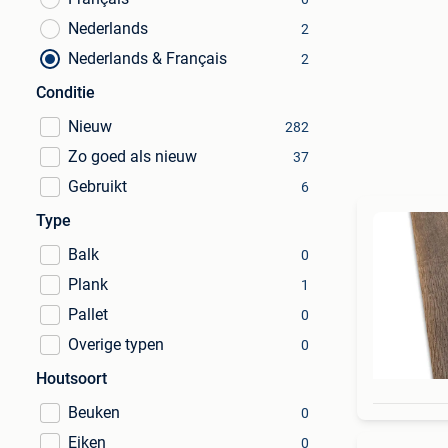
Nederlands
2
Nederlands & Français
2
Conditie
Nieuw
282
Zo goed als nieuw
37
Gebruikt
6
Type
Balk
0
Plank
1
Pallet
0
Overige typen
0
Houtsoort
Beuken
0
Eiken
0