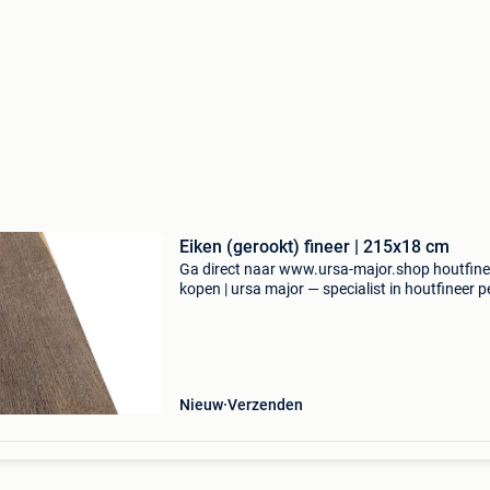
Eiken (gerookt) fineer | 215x18 cm
Ga direct naar www.ursa-major.shop houtfine
kopen | ursa major — specialist in houtfineer pe
bij ursa major koop je houtfineer van topkwalit
rechtstreeks uit een grote voorraad. Of je nu e
Nieuw
Verzenden