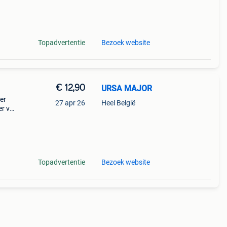
e
Topadvertentie
Bezoek website
€ 12,90
URSA MAJOR
er
27 apr 26
Heel België
r vel
eit,
e
Topadvertentie
Bezoek website