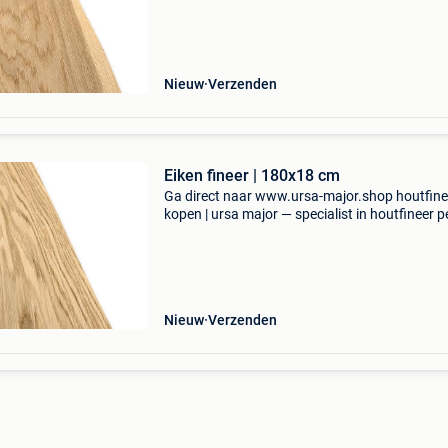
rechtstreeks uit een grote voorraad. Of je nu e
Nieuw
Verzenden
Eiken fineer | 180x18 cm
Ga direct naar www.ursa-major.shop houtfine
kopen | ursa major — specialist in houtfineer pe
bij ursa major koop je houtfineer van topkwalit
rechtstreeks uit een grote voorraad. Of je nu e
Nieuw
Verzenden