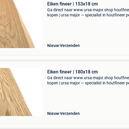
Eiken fineer | 153x18 cm
Ga direct naar www.ursa-major.shop houtfine
kopen | ursa major — specialist in houtfineer pe
bij ursa major koop je houtfineer van topkwalit
rechtstreeks uit een grote voorraad. Of je nu e
Nieuw
Verzenden
Eiken fineer | 180x18 cm
Ga direct naar www.ursa-major.shop houtfine
kopen | ursa major — specialist in houtfineer pe
bij ursa major koop je houtfineer van topkwalit
rechtstreeks uit een grote voorraad. Of je nu e
Nieuw
Verzenden