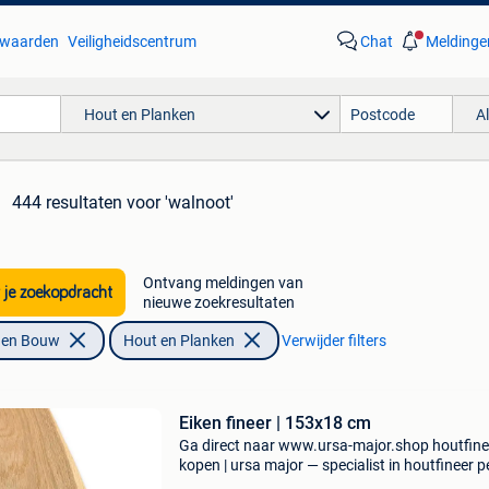
waarden
Veiligheidscentrum
Chat
Meldinge
Hout en Planken
A
444 resultaten
voor 'walnoot'
Ontvang meldingen van
 je zoekopdracht
nieuwe zoekresultaten
f en Bouw
Hout en Planken
Verwijder filters
Eiken fineer | 153x18 cm
Ga direct naar www.ursa-major.shop houtfine
kopen | ursa major — specialist in houtfineer pe
bij ursa major koop je houtfineer van topkwalit