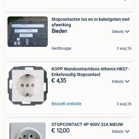
Stopcontacten los en in kabelgoten met
afwerking
Bieden
Details
Gentbrugge
3 aug 26
KOPP Wandcontactdoos Athenis HK07 -
Enkelvoudig Stopcontact
€ 4,35
Details
Bezoek website
3 aug 26
STOPCONTACT 4P 400V 32A NIEUW
€ 12,00
Details