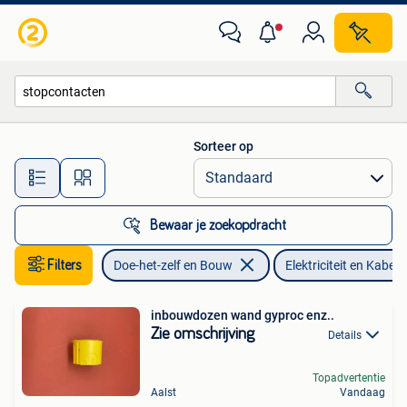
Elektriciteit en Kabels
Sorteer op
Alle afstanden…
Bewaar je zoekopdracht
Filters
Doe-het-zelf en Bouw
Elektriciteit en Kabels
inbouwdozen wand gyproc enz..
Zie omschrijving
Details
Topadvertentie
Aalst
Vandaag