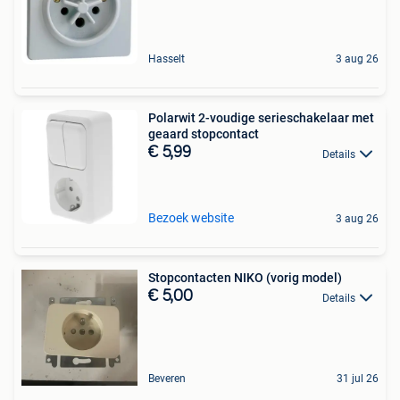
Hasselt
3 aug 26
Polarwit 2-voudige serieschakelaar met
geaard stopcontact
€ 5,99
Details
Bezoek website
3 aug 26
Stopcontacten NIKO (vorig model)
€ 5,00
Details
Beveren
31 jul 26