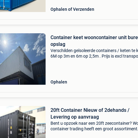
werkplaatscontain
Ophalen of Verzenden
Container keet wooncontainer unit bure
opslag
Verschilden geïsoleerde containers / keten te 
6M op 3m en 6m op 2,5m . Prijs is excl transpor
Uit te kiezen op ons terrein
Ophalen
20ft Container Nieuw of 2dehands /
Levering op aanvraag
Bent u opzoek naar een 20ft zeecontainer? Wo
container trading heeft een groot assortiment
nieuwe en gebruikte containers op voorraad.