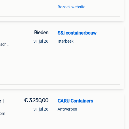
Bezoek website
Bieden
S&i containerbouw
31 jul 26
Itterbeek
ische
€ 3.250,00
CARU Containers
 |
31 jul 26
Antwerpen
 om