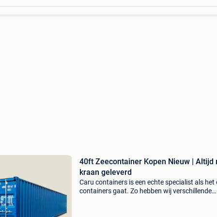
40ft Zeecontainer Kopen Nieuw | Altijd
kraan geleverd
Caru containers is een echte specialist als het
containers gaat. Zo hebben wij verschillende
soorten containers in ons assortiment zoals
standaard zeecontainers, opslagcontainers,