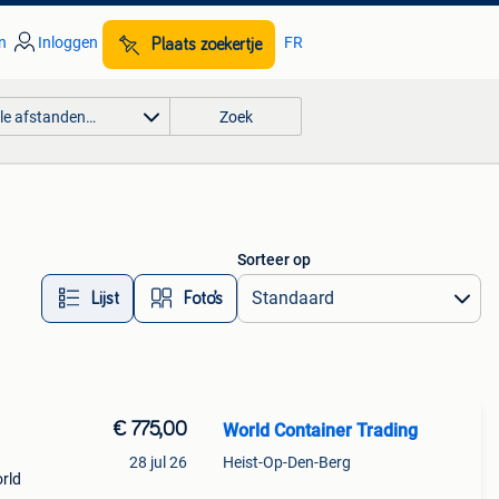
n
Inloggen
FR
Plaats zoekertje
lle afstanden…
Zoek
Sorteer op
Lijst
Foto’s
€ 775,00
World Container Trading
28 jul 26
Heist-Op-Den-Berg
rld