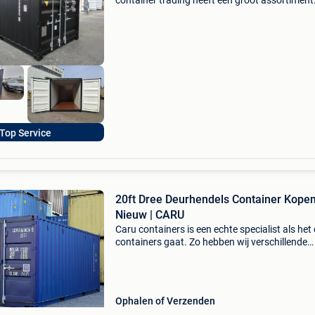
container trading heeft een groot assortiment
nieuwe en gebruikte containers op voorraad.
Klassen: b-klasse: €745 -wind en waterdicht -s
herste
Top Service
20ft Dree Deurhendels Container Kopen
Nieuw | CARU
Caru containers is een echte specialist als het
containers gaat. Zo hebben wij verschillende
soorten containers in ons assortiment zoals
standaard zeecontainers, opslagcontainers,
werkplaatscontain
Ophalen of Verzenden