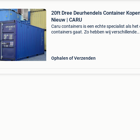
20ft Dree Deurhendels Container Kopen
Nieuw | CARU
Caru containers is een echte specialist als het
containers gaat. Zo hebben wij verschillende
soorten containers in ons assortiment zoals
standaard zeecontainers, opslagcontainers,
werkplaatscontain
Ophalen of Verzenden