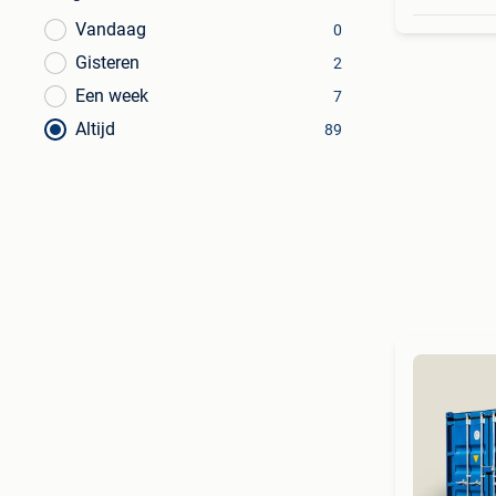
Vandaag
0
Gisteren
2
Een week
7
Altijd
89