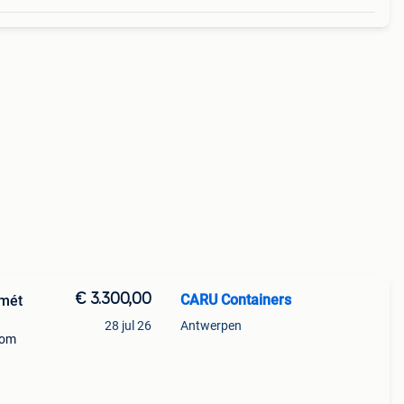
€ 3.300,00
CARU Containers
 mét
28 jul 26
Antwerpen
 om