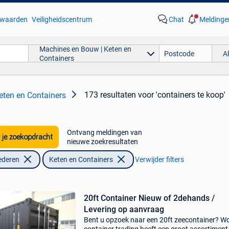
waarden
Veiligheidscentrum
Chat
Meldinge
Machines en Bouw | Keten en
A
Containers
173 resultaten
voor 'containers te koop'
eten en Containers
Ontvang meldingen van
 je zoekopdracht
nieuwe zoekresultaten
ederen
Keten en Containers
Verwijder filters
20ft Container Nieuw of 2dehands /
Levering op aanvraag
Bent u opzoek naar een 20ft zeecontainer? Wo