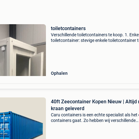
toiletcontainers
Verschillende toiletcontainers te koop. 1. Enke
toiletcontainer: stevige enkele toiletcontainer 
koop, ideaal voor evenementen, werven, bedrij
campings of als tijdelijke sanitaire voorziening
Ophalen
40ft Zeecontainer Kopen Nieuw | Altijd
kraan geleverd
Caru containers is een echte specialist als het
containers gaat. Zo hebben wij verschillende
soorten containers in ons assortiment zoals
standaard zeecontainers, opslagcontainers,
werkplaatscontain