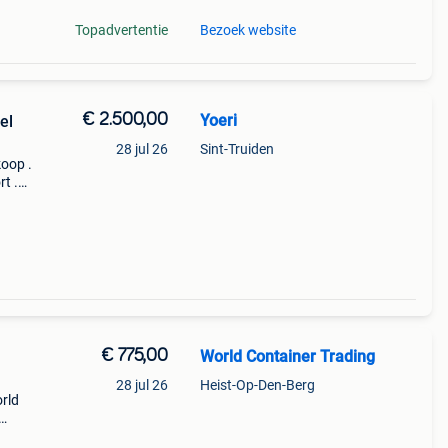
Topadvertentie
Bezoek website
€ 2.500,00
Yoeri
el
28 jul 26
Sint-Truiden
koop .
t .
€ 775,00
World Container Trading
28 jul 26
Heist-Op-Den-Berg
rld