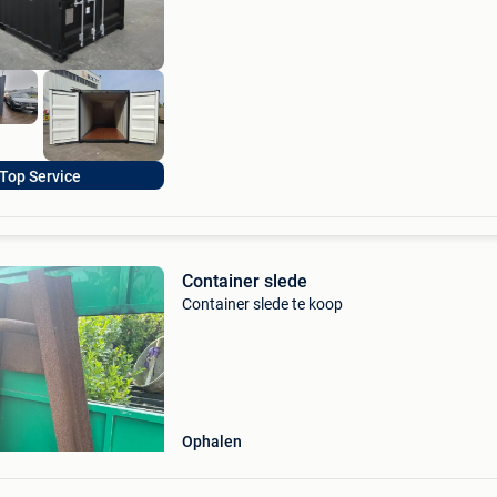
Klassen: b-klasse: €745 -wind en waterdicht -s
herste
Top Service
Container slede
Container slede te koop
Ophalen