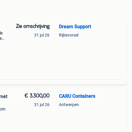
Zie omschrijving
Dream Support
le
31 jul 26
Rijkevorsel
te
ven,
.
€ 3.300,00
CARU Containers
 mét
31 jul 26
Antwerpen
 om