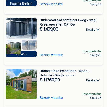
Topadvertentie
Familie Bedrijf
Bezoek website
5 aug 26
Oude voorraad containers weg = weg!
Reserveer snel. OP=Op
€ 1.499,00
Details
Topadvertentie
Op=Op
Bezoek website
5 aug 26
Ontdek Onze Woonunits - Model
Helsinki - Bekijk opties!
€ 11.750,00
Details
Topadvertentie
Bezoek website
5 aug 26