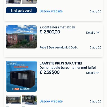
Snel geleverd!
Bezoek website
5 aug 26
2 Containers met afdak
€ 2.500,00
Details
Retie & Deel Arendonk & Oud-Turnhout
5 aug 26
LAAGSTE PRIJS GARANTIE!
Demontabele barcontainer met luifel
€ 2.695,00
Details
Bezoek website
5 aug 26