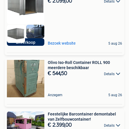
€ 2.099,00
Details
uitverkoop
Bezoek website
5 aug 26
Olivo Iso-Roll Container ROLL 900
meerdere beschikbaar
€ 544,50
Details
Anzegem
5 aug 26
Feestelijke Barcontainer demontabel
van Zelfbouwcontainer!
€ 2.399,00
Details