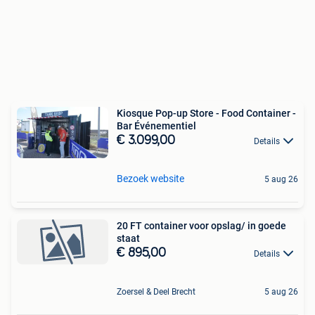
Kiosque Pop-up Store - Food Container -
Bar Événementiel
€ 3.099,00
Details
Bezoek website
5 aug 26
20 FT container voor opslag/ in goede
staat
€ 895,00
Details
Zoersel & Deel Brecht
5 aug 26