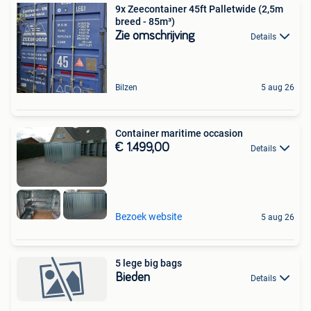
9x Zeecontainer 45ft Palletwide (2,5m
breed - 85m³)
Zie omschrijving
Details
Bilzen
5 aug 26
Container maritime occasion
€ 1.499,00
Details
Bezoek website
5 aug 26
5 lege big bags
Bieden
Details