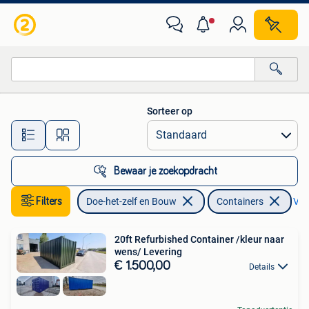
Containers
Sorteer op
Alle afstanden…
Bewaar je zoekopdracht
Filters
Doe-het-zelf en Bouw
Containers
Verw
20ft Refurbished Container /kleur naar
wens/ Levering
€ 1.500,00
Details