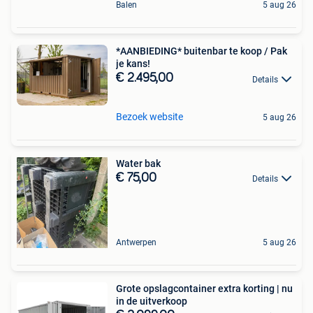
Balen
5 aug 26
*AANBIEDING* buitenbar te koop / Pak
je kans!
€ 2.495,00
Details
Bezoek website
5 aug 26
Water bak
€ 75,00
Details
Antwerpen
5 aug 26
Grote opslagcontainer extra korting | nu
in de uitverkoop