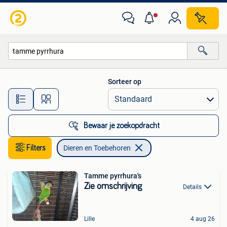
Dieren en Toebehoren
Sorteer op
Alle afstanden…
Bewaar je zoekopdracht
Filters
Dieren en Toebehoren
Tamme pyrrhura's
Zie omschrijving
Details
Lille
4 aug 26