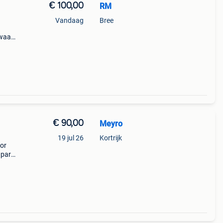
€ 100,00
RM
Vandaag
Bree
 waar
s
€ 90,00
Meyro
19 jul 26
Kortrijk
oor
apart