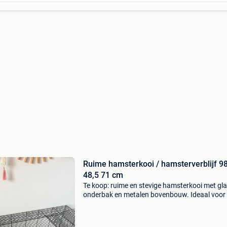
Ruime hamsterkooi / hamsterverblijf 9
48,5 71 cm
Te koop: ruime en stevige hamsterkooi met gl
onderbak en metalen bovenbouw. Ideaal voor
goudhamster of dwerghamster. Dankzij de gl
onderbak kan je een dikke laag bodembedekki
voorzien zo