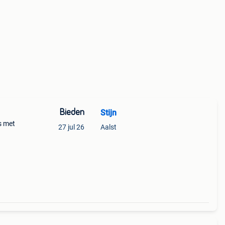
Bieden
Stijn
s met
27 jul 26
Aalst