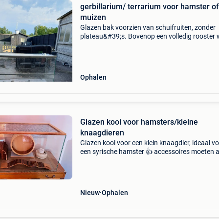
gerbillarium/ terrarium voor hamster of
muizen
Glazen bak voorzien van schuifruiten, zonder
plateau&#39;s. Bovenop een volledig rooster
je speeltjes aan kan ophangen. Het terrarium i
geschikt voor hamster, muis of gerbil
Ophalen
Glazen kooi voor hamsters/kleine
knaagdieren
Glazen kooi voor een klein knaagdier, ideaal v
een syrische hamster 👍 accessoires moeten 
worden betaald. 80X42x35cm
Nieuw
Ophalen