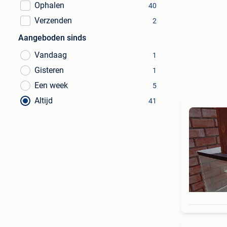
Ophalen
40
Verzenden
2
Aangeboden sinds
Vandaag
1
Gisteren
1
Een week
5
Altijd
41