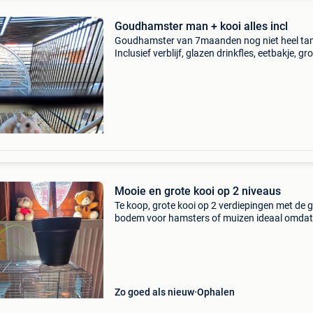
Goudhamster man + kooi alles incl
Goudhamster van 7maanden nog niet heel ta
Inclusief verblijf, glazen drinkfles, eetbakje, gr
wiel speciaal voorgoudhamsters en knaagstok
Zie foto 2 voor het verblijf kooi is nieuw aang
Mooie en grote kooi op 2 niveaus
Te koop, grote kooi op 2 verdiepingen met de 
bodem voor hamsters of muizen ideaal omdat
bodem erg diep is, de kooi is als nieuw, geen s
van urine of klauwen, alles is inbegrepen: huis,
Zo goed als nieuw
Ophalen