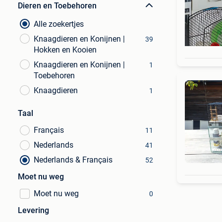
Dieren en Toebehoren
Alle zoekertjes
Knaagdieren en Konijnen |
39
Hokken en Kooien
Knaagdieren en Konijnen |
1
Toebehoren
Knaagdieren
1
Taal
Français
11
Nederlands
41
Nederlands & Français
52
Moet nu weg
Moet nu weg
0
Levering