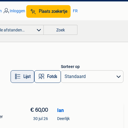
n
Inloggen
FR
Plaats zoekertje
lle afstanden…
Zoek
Sorteer op
Lijst
Foto’s
€ 60,00
Ian
er
30 jul 26
Deerlijk