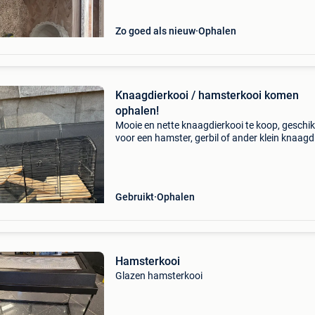
Zo goed als nieuw
Ophalen
Knaagdierkooi / hamsterkooi komen
ophalen!
Mooie en nette knaagdierkooi te koop, geschik
voor een hamster, gerbil of ander klein knaagdi
Voor de staat moet je de foto’s bekijken! De ko
heeft: glazen onderbak metalen bovenkant me
deurtje
Gebruikt
Ophalen
Hamsterkooi
Glazen hamsterkooi