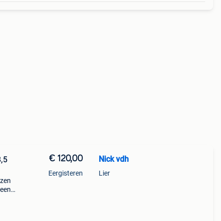
€ 120,00
Nick vdh
8,5
Eergisteren
Lier
azen
 een
azen
ng