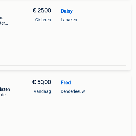
€ 25,00
Daisy
m.
Gisteren
Lanaken
oter
jes.
ekocht
€ 50,00
Fred
glazen
Vandaag
Denderleeuw
 de
poren