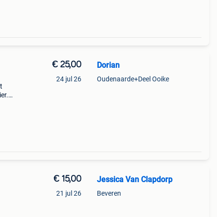
€ 25,00
Dorian
24 jul 26
Oudenaarde+Deel Ooike
t
er.
oi
t
€ 15,00
Jessica Van Clapdorp
21 jul 26
Beveren