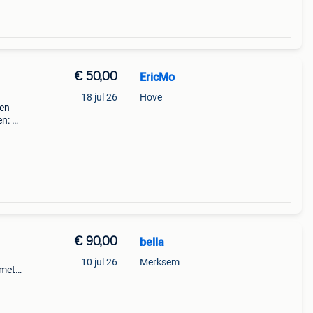
€ 50,00
EricMo
18 jul 26
Hove
pen
en: 60
13cm
€ 90,00
bella
10 jul 26
Merksem
 met
et