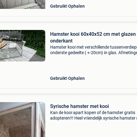
Gebruikt
Ophalen
Hamster kooi 60x40x52 cm met glazen
onderkant
Hamster kooi met verschillende tussenverdie
onderste gedeelte ( +-20cm) in glas. Afmeting
x 40 x 52 cm (breedte x diepte x hoogte) om
bovenste deurtje te openen is nog minimaal 
extra hoo
Gebruikt
Ophalen
Syrische hamster met kooi
Kan de kooi apart kopen of de hamster gratis
adopteren!!! Heel vriendelijk syrische hamster
grote kooi 120x60x60 hout met glas deuren m
eten,houtvezel,spullen