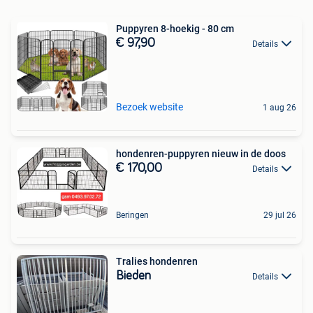
Puppyren 8-hoekig - 80 cm
€ 97,90
Details
Bezoek website
1 aug 26
hondenren-puppyren nieuw in de doos
€ 170,00
Details
Beringen
29 jul 26
Tralies hondenren
Bieden
Details