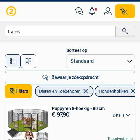
Hondenhokken
Sorteer op
Alle afstanden…
Bewaar je zoekopdracht
Filters
Dieren en Toebehoren
Hondenhokken
Puppyren 8-hoekig - 80 cm
€ 97,90
Details
Topadvertentie