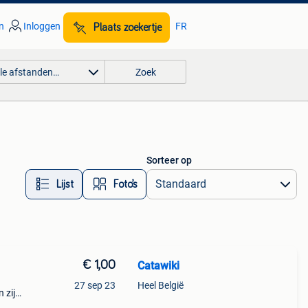
n
Inloggen
FR
Plaats zoekertje
lle afstanden…
Zoek
Sorteer op
Lijst
Foto’s
€ 1,00
Catawiki
27 sep 23
Heel België
 zijn