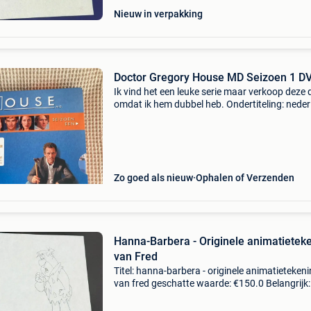
Nieuw in verpakking
Doctor Gregory House MD Seizoen 1 D
Ik vind het een leuke serie maar verkoop deze 
omdat ik hem dubbel heb. Ondertiteling: nede
af en toe lichte haperingen de controversiële d
gregory house (hugh laurie) is een specialist
Zo goed als nieuw
Ophalen of Verzenden
Hanna-Barbera - Originele animatietek
van Fred
Titel: hanna-barbera - originele animatieteken
van fred geschatte waarde: €150.0 Belangrijk:
winnende biedingen zijn exclusief 9%
koperbescherming + €3 the flintstones