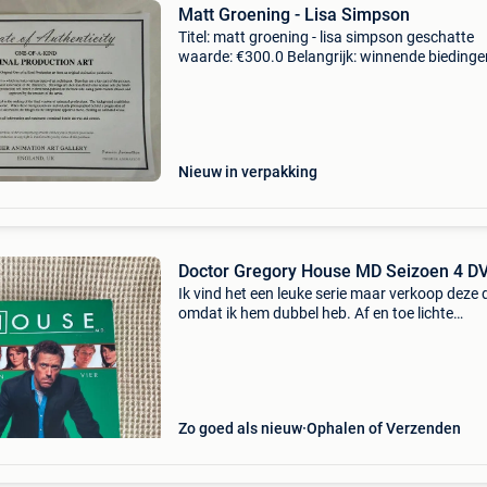
Matt Groening - Lisa Simpson
Titel: matt groening - lisa simpson geschatte
waarde: €300.0 Belangrijk: winnende biedingen
exclusief 9% koperbescherming + €3
oorspronkelijke lisa simpson potloodschets v
matt groeni
Nieuw in verpakking
Doctor Gregory House MD Seizoen 4 D
Ik vind het een leuke serie maar verkoop deze 
omdat ik hem dubbel heb. Af en toe lichte
haperingen ondertiteling: nederlands in seizoe
van house - nu voor het eerst op dvd - zijn de
geneeskundi
Zo goed als nieuw
Ophalen of Verzenden