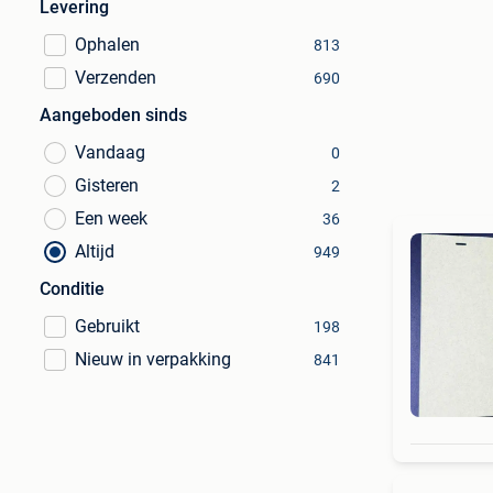
Levering
Ophalen
813
Verzenden
690
Aangeboden sinds
Vandaag
0
Gisteren
2
Een week
36
Altijd
949
Conditie
Gebruikt
198
Nieuw in verpakking
841