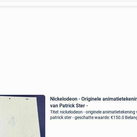
Nickelodeon - Originele animatietekeni
van Patrick Ster -
Titel: nickelodeon - originele animatietekening
patrick ster - geschatte waarde: €150.0 Belang
winnende biedingen zijn exclusief 9%
koperbescherming + €3 spongebob squarepa
(1999