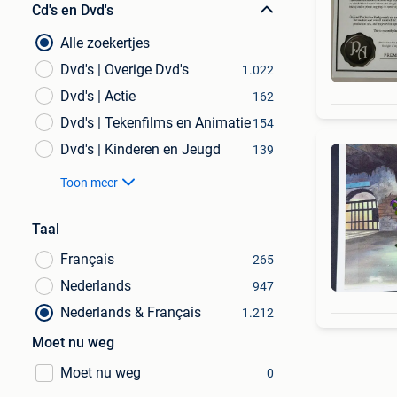
Cd's en Dvd's
Alle zoekertjes
Dvd's | Overige Dvd's
1.022
Dvd's | Actie
162
Dvd's | Tekenfilms en Animatie
154
Dvd's | Kinderen en Jeugd
139
Toon meer
Taal
Français
265
Nederlands
947
Nederlands & Français
1.212
Moet nu weg
Moet nu weg
0