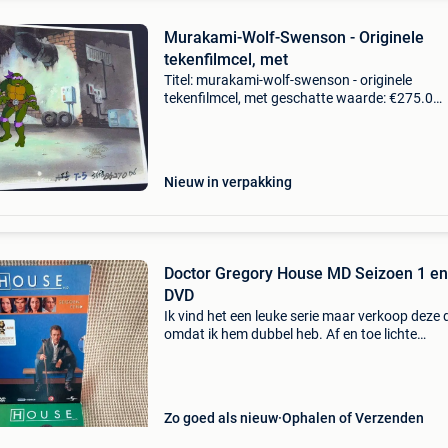
Murakami-Wolf-Swenson - Originele
tekenfilmcel, met
Titel: murakami-wolf-swenson - originele
tekenfilmcel, met geschatte waarde: €275.0
Belangrijk: winnende biedingen zijn exclusief 
koperbescherming + €3 teenage mutant ninja
turtles (murak
Nieuw in verpakking
Doctor Gregory House MD Seizoen 1 en
DVD
Ik vind het een leuke serie maar verkoop deze 
omdat ik hem dubbel heb. Af en toe lichte
haperingen ondertiteling: nederlands de
controversiële dokter gregory house (hugh laur
een specialist
Zo goed als nieuw
Ophalen of Verzenden