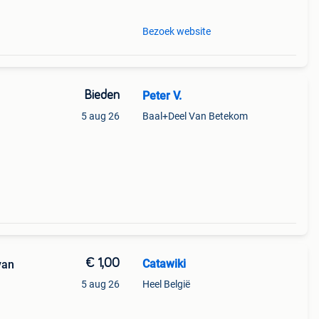
Bezoek website
Bieden
Peter V.
5 aug 26
Baal+Deel Van Betekom
€ 1,00
Catawiki
van
5 aug 26
Heel België
n