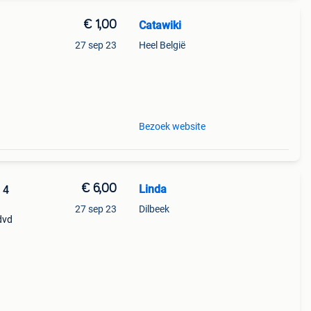
€ 1,00
Catawiki
27 sep 23
Heel België
9%
Bezoek website
€ 6,00
Linda
 4
27 sep 23
Dilbeek
dvd
ie) is