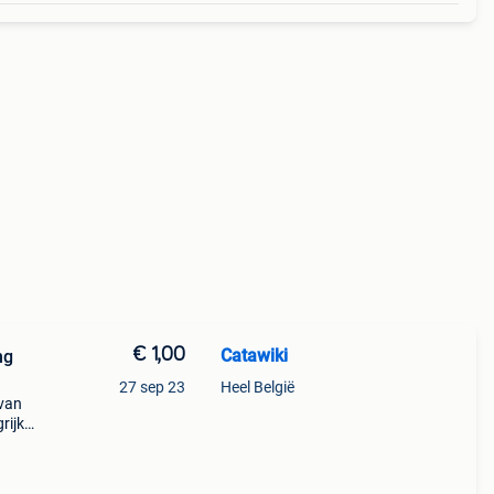
€ 1,00
Catawiki
ng
27 sep 23
Heel België
 van
rijk:
nts