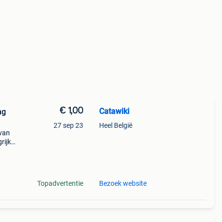
€ 1,00
Catawiki
ng
27 sep 23
Heel België
 van
rijk:
nts
Topadvertentie
Bezoek website