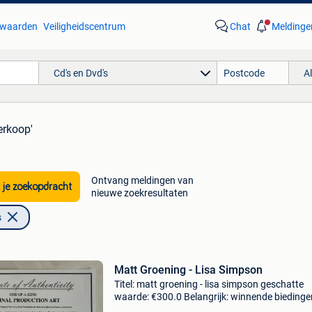
waarden
Veiligheidscentrum
Chat
Meldinge
Cd's en Dvd's
A
erkoop'
Ontvang meldingen van
 je zoekopdracht
nieuwe zoekresultaten
s
Matt Groening - Lisa Simpson
Titel: matt groening - lisa simpson geschatte
waarde: €300.0 Belangrijk: winnende biedingen
exclusief 9% koperbescherming + €3