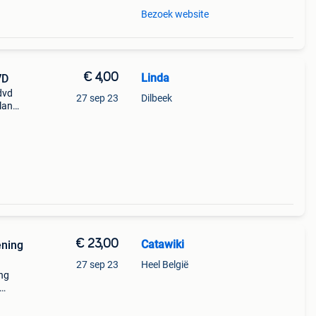
Bezoek website
€ 4,00
Linda
VD
dvd
27 sep 23
Dilbeek
rlands
okter
€ 23,00
Catawiki
ening
27 sep 23
Heel België
ing