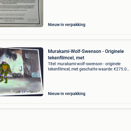
oorspronkelijke lisa simpson potloodschets v
matt groeni
Nieuw in verpakking
Murakami-Wolf-Swenson - Originele
tekenfilmcel, met
Titel: murakami-wolf-swenson - originele
tekenfilmcel, met geschatte waarde: €275.0
Belangrijk: winnende biedingen zijn exclusief 
koperbescherming + €3 teenage mutant ninja
turtles (murak
Nieuw in verpakking