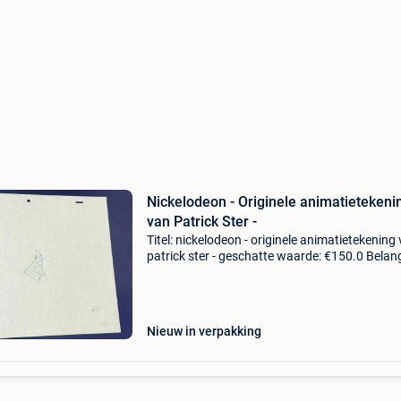
Nickelodeon - Originele animatietekeni
van Patrick Ster -
Titel: nickelodeon - originele animatietekening
patrick ster - geschatte waarde: €150.0 Belang
winnende biedingen zijn exclusief 9%
koperbescherming + €3 spongebob squarepa
(1999
Nieuw in verpakking