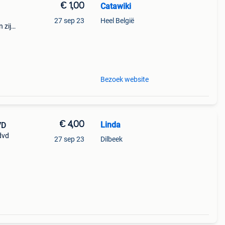
€ 1,00
Catawiki
27 sep 23
Heel België
 zijn
an
Bezoek website
€ 4,00
Linda
VD
dvd
27 sep 23
Dilbeek
n 4