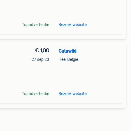
an
Topadvertentie
Bezoek website
€ 1,00
Catawiki
27 sep 23
Heel België
9%
Topadvertentie
Bezoek website