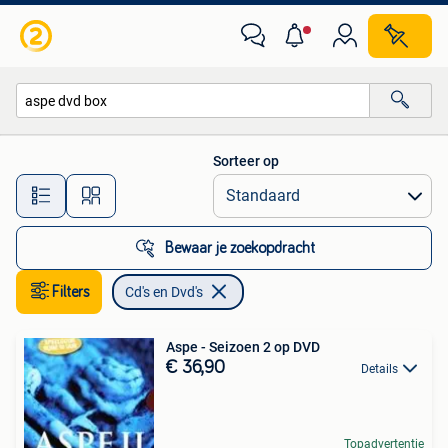
Cd's en Dvd's
Sorteer op
Alle afstanden…
Bewaar je zoekopdracht
Filters
Cd's en Dvd's
Aspe - Seizoen 2 op DVD
€ 36,90
Details
Topadvertentie