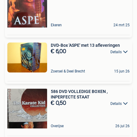
Ekeren
24 mrt 25
DVD-Box 'ASPE' met 13 afleveringen
€ 6,00
Details
Zoersel & Deel Brecht
15 jun 26
586 DVD VOLLEDIGE BOXEN ,
INPERFECTE STAAT
€ 0,50
Details
Overijse
26 jul 26