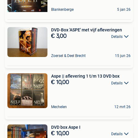
Blankenberge
5 jan 26
DVD-Box 'ASPE' met vijf afleveringen
€ 3,00
Details
Zoersel & Deel Brecht
15 jun 26
Aspe || aflevering 1 t/m 13 DVD box
€ 10,00
Details
Mechelen
12 mrt 26
DVD box Aspe I
€ 10,00
Details