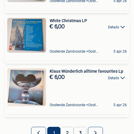
Oostende Zandvoorde +Oostende
5 apr 26
White Christmas LP
€ 6,00
Details
Oostende Zandvoorde +Oostende
5 apr 26
Klaus Wünderlich alltime favourites Lp
€ 6,00
Details
Oostende Zandvoorde +Oostende
5 apr 26
1
2
3