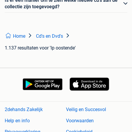
Is er een manier om te zien welke nieuwe cd's aan de
collectie zijn toegevoegd?
Home
Cd's en Dvd's
1.137 resultaten
voor 'lp oostende'
2dehands Zakelijk
Veilig en Succesvol
Help en info
Voorwaarden
Privacyverklaring
Cookiebeleid