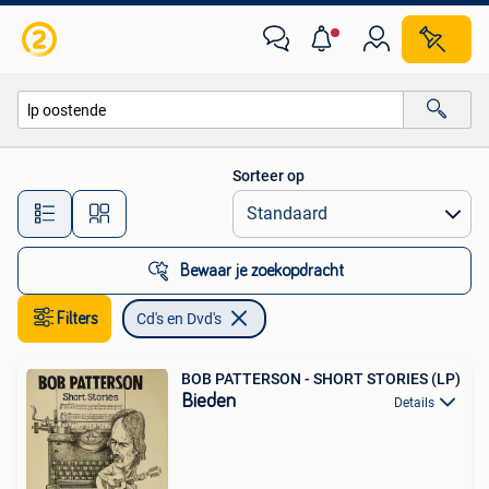
Cd's en Dvd's
Sorteer op
Alle afstanden…
Bewaar je zoekopdracht
Filters
Cd's en Dvd's
BOB PATTERSON - SHORT STORIES (LP)
Bieden
Details