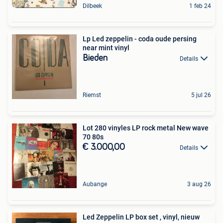
Dilbeek
1 feb 24
Lp Led zeppelin - coda oude persing
near mint vinyl
Bieden
Details
Riemst
5 jul 26
Lot 280 vinyles LP rock metal New wave
70 80s
€ 3.000,00
Details
Aubange
3 aug 26
Led Zeppelin LP box set , vinyl, nieuw