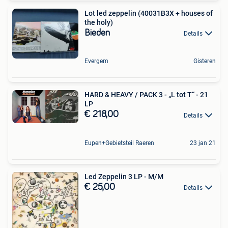
Lot led zeppelin (40031B3X + houses of
the holy)
Bieden
Details
Evergem
Gisteren
HARD & HEAVY / PACK 3 - „L tot T“ - 21
LP
€ 218,00
Details
Eupen+Gebietsteil Raeren
23 jan 21
Led Zeppelin 3 LP - M/M
€ 25,00
Details