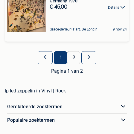
Germany 1970
€ 45,00
Details
Grace-Berleur+Part. De Loncin
9 nov 24
1
2
Pagina 1 van 2
lp led zeppelin in Vinyl | Rock
Gerelateerde zoektermen
Populaire zoektermen