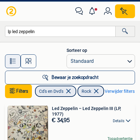
Vinyl | Rock
Sorteer op
Alle afstanden…
Bewaar je zoekopdracht
Filters
Cd's en Dvd's
Rock
Verwijder filters
Led Zeppelin – Led Zeppelin III (LP,
1977)
€ 34,95
Details
Topadvertentie