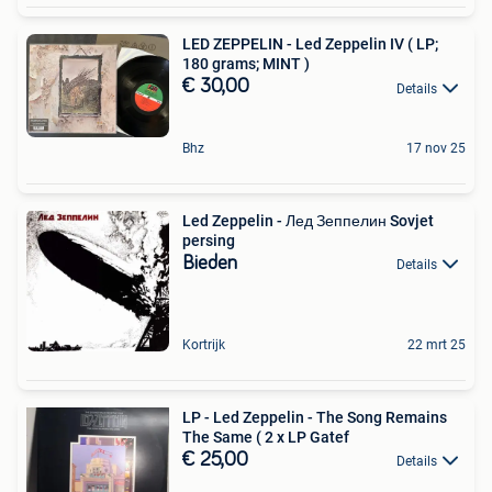
LED ZEPPELIN - Led Zeppelin IV ( LP;
180 grams; MINT )
€ 30,00
Details
Bhz
17 nov 25
Led Zeppelin - Лед Зеппелин Sovjet
persing
Bieden
Details
Kortrijk
22 mrt 25
LP - Led Zeppelin - The Song Remains
The Same ( 2 x LP Gatef
€ 25,00
Details