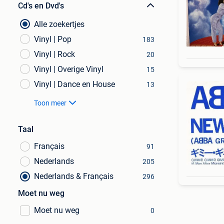
Cd's en Dvd's
Alle zoekertjes
Vinyl | Pop
183
Vinyl | Rock
20
Vinyl | Overige Vinyl
15
Vinyl | Dance en House
13
Toon meer
Taal
Français
91
Nederlands
205
Nederlands & Français
296
Moet nu weg
Moet nu weg
0