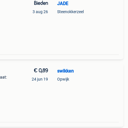
Bieden
JADE
3 aug 26
Steenokkerzeel
€ 0,89
swikken
aat:
24 jun 19
Opwijk