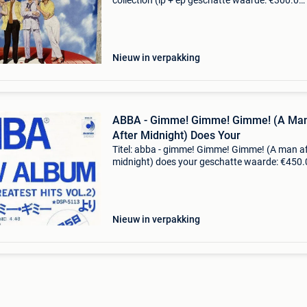
collection (lp + ep geschatte waarde: €300.0
Belangrijk: winnende biedingen zijn exclusief 
koperbescherming + €3 beschrijving een
gelimiteerde
Nieuw in verpakking
ABBA - Gimme! Gimme! Gimme! (A Ma
After Midnight) Does Your
Titel: abba - gimme! Gimme! Gimme! (A man af
midnight) does your geschatte waarde: €450.
Belangrijk: winnende biedingen zijn exclusief 
koperbescherming + €3 abba – gimme! Gimm
Gimme
Nieuw in verpakking