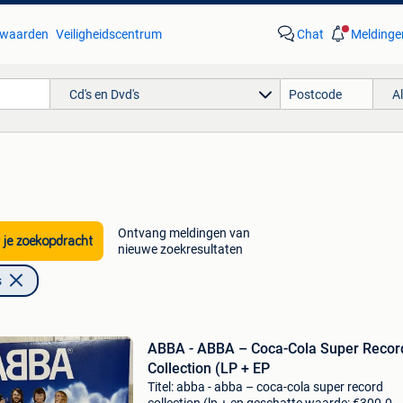
waarden
Veiligheidscentrum
Chat
Meldinge
Cd's en Dvd's
A
Ontvang meldingen van
 je zoekopdracht
nieuwe zoekresultaten
s
ABBA - ABBA – Coca-Cola Super Recor
Collection (LP + EP
Titel: abba - abba – coca-cola super record