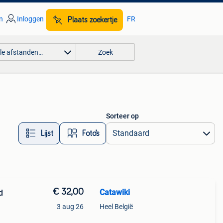
n
Inloggen
FR
Plaats zoekertje
lle afstanden…
Zoek
Sorteer op
Lijst
Foto’s
€ 32,00
Catawiki
d
3 aug 26
Heel België