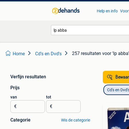
Help en info
Voor
257 resultaten
voor 'lp abba'
Home
Cd's en Dvd's
Verfijn resultaten
Bewaar
Prijs
Cd's en Dvd'
van
tot
€
€
Categorie
Wis de categorie