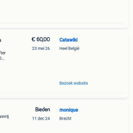
€ 60,00
Catawiki
n
23 mei 26
Heel België
ter
0
9%
e!
Bezoek website
Bieden
monique
asvrij
11 dec 24
Brecht