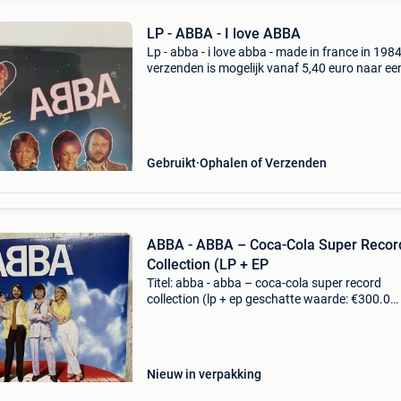
LP - ABBA - I love ABBA
Lp - abba - i love abba - made in france in 198
verzenden is mogelijk vanaf 5,40 euro naar ee
afhaalpunt of voor 6,10 euro aan huis. Wil je e
lijst van alle lp’s die ik verkoop? Stuur een beric
Gebruikt
Ophalen of Verzenden
ABBA - ABBA – Coca-Cola Super Recor
Collection (LP + EP
Titel: abba - abba – coca-cola super record
collection (lp + ep geschatte waarde: €300.0
Belangrijk: winnende biedingen zijn exclusief 
koperbescherming + €3 beschrijving een
gelimiteerde
Nieuw in verpakking