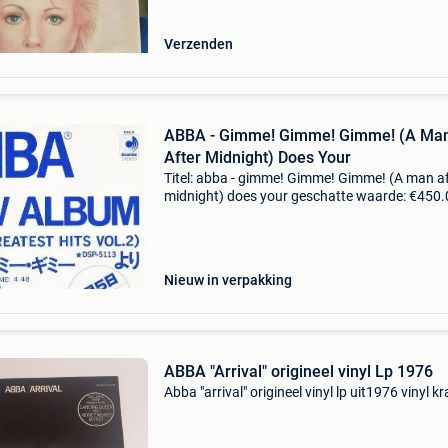
Verzenden
ABBA - Gimme! Gimme! Gimme! (A Ma
After Midnight) Does Your
Titel: abba - gimme! Gimme! Gimme! (A man af
midnight) does your geschatte waarde: €450.
Belangrijk: winnende biedingen zijn exclusief 
koperbescherming + €3 abba – gimme! Gimm
Gimme
Nieuw in verpakking
ABBA "Arrival" origineel vinyl Lp 1976
Abba "arrival" origineel vinyl lp uit1976 vinyl kr