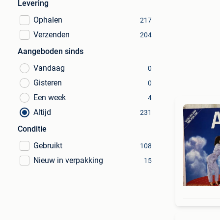
Levering
Ophalen
217
Verzenden
204
Aangeboden sinds
Vandaag
0
Gisteren
0
Een week
4
Altijd
231
Conditie
Gebruikt
108
Nieuw in verpakking
15