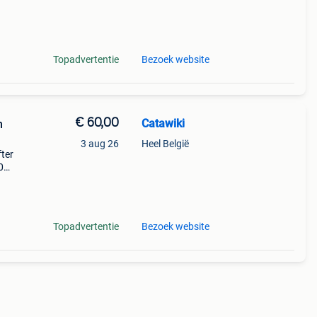
9%
Topadvertentie
Bezoek website
€ 60,00
Catawiki
n
3 aug 26
Heel België
ter
0
9%
e!
Topadvertentie
Bezoek website