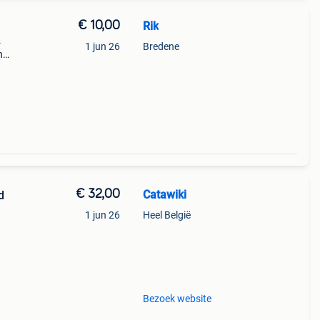
€ 10,00
Rik
4
1 jun 26
Bredene
n
en
htj
€ 32,00
Catawiki
d
1 jun 26
Heel België
9%
Bezoek website