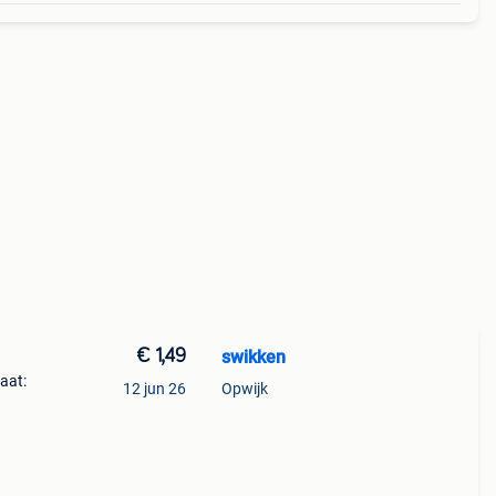
€ 1,49
swikken
aat:
12 jun 26
Opwijk