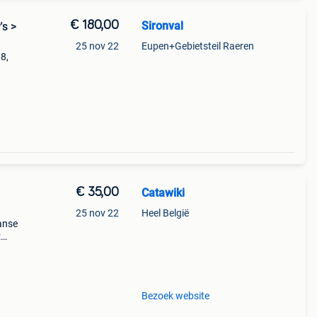
€ 180,00
Sironval
's >
25 nov 22
Eupen+Gebietsteil Raeren
8,
 ua
 731-
€ 35,00
Catawiki
25 nov 22
Heel België
panse
:
onalb
Bezoek website