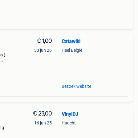
€ 1,00
Catawiki
30 jun 26
Heel België
ss (
:
ler-is
Bezoek website
€ 23,00
VinylDJ
16 jun 25
Haacht
ing