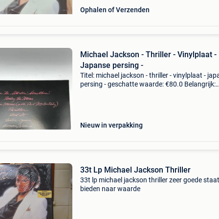
Ophalen of Verzenden
Michael Jackson - Thriller - Vinylplaat -
Japanse persing -
Titel: michael jackson - thriller - vinylplaat - ja
persing - geschatte waarde: €80.0 Belangrijk:
winnende biedingen zijn exclusief 9%
koperbescherming + €3 artiest: michael
jacksonalbu
Nieuw in verpakking
33t Lp Michael Jackson Thriller
33t lp michael jackson thriller zeer goede staat
bieden naar waarde