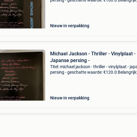
persing - geschatte waarde: €100.0 Belangrijk
winnende biedingen zijn exclusief 9%
koperbescherming + €3 artiest: michael jacks
Nieuw in verpakking
Michael Jackson - Thriller - Vinylplaat -
Japanse persing -
Titel: michael jackson - thriller - vinylplaat - ja
persing - geschatte waarde: €120.0 Belangrijk
winnende biedingen zijn exclusief 9%
koperbescherming + €3 artiest: michael jacks
Nieuw in verpakking