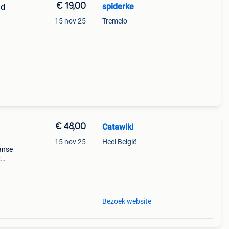
€ 19,00
spiderke
ld
15 nov 25
Tremelo
s -
d kijk
€ 48,00
Catawiki
15 nov 25
Heel België
panse
:
onalb
Bezoek website