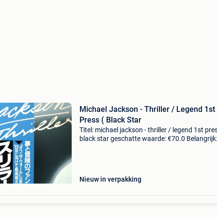
Michael Jackson - Thriller / Legend 1st
Press ( Black Star
Titel: michael jackson - thriller / legend 1st pre
black star geschatte waarde: €70.0 Belangrijk
winnende biedingen zijn exclusief 9%
koperbescherming + €3 michael jackson – thril
Nieuw in verpakking