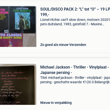
SOUL/DISCO PACK 2: “L” tot “O” – 19 LP
199,-
Lionel ritchie: can’t slow down, motown 20201
pers duitsland, 1983, gatefold 7.- Maxine
nightingale: right back where we started from,
29953, pers duitsland, 1976 12.- Night life, ua
g, pers
Zo goed als nieuw
Verzenden
Michael Jackson - Thriller - Vinylplaat -
Japanse persing -
Titel: michael jackson - thriller - vinylplaat - ja
persing - geschatte waarde: €120.0 Belangrijk
winnende biedingen zijn exclusief 9%
koperbescherming + €3 artiest: michael jacks
Nieuw in verpakking