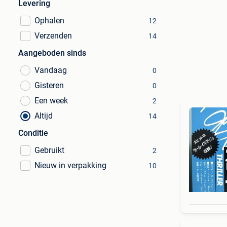
Levering
Ophalen
12
Verzenden
14
Aangeboden sinds
Vandaag
0
Gisteren
0
Een week
2
Altijd
14
Conditie
Gebruikt
2
Nieuw in verpakking
10