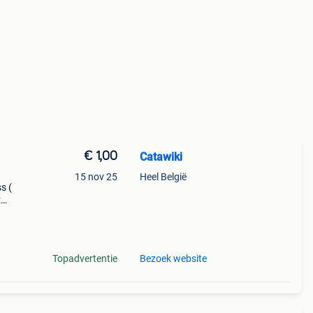
€ 1,00
Catawiki
15 nov 25
Heel België
ss (
:
ler-is
Topadvertentie
Bezoek website