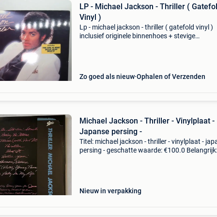
LP - Michael Jackson - Thriller ( Gatefo
Vinyl )
Lp - michael jackson - thriller ( gatefold vinyl )
inclusief originele binnenhoes + stevige
beschermhoes lp code epc 85930 - epic record
netherlands 1982 hoes : zeer goed lp : zeer goe
ook ev
Zo goed als nieuw
Ophalen of Verzenden
Michael Jackson - Thriller - Vinylplaat -
Japanse persing -
Titel: michael jackson - thriller - vinylplaat - ja
persing - geschatte waarde: €100.0 Belangrijk
winnende biedingen zijn exclusief 9%
koperbescherming + €3 artiest: michael jacks
Nieuw in verpakking