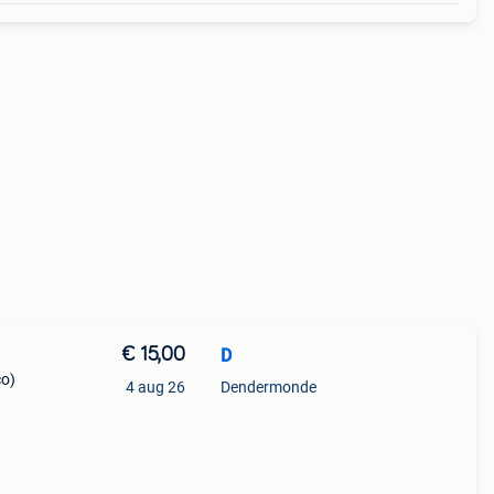
€ 15,00
D
co)
4 aug 26
Dendermonde