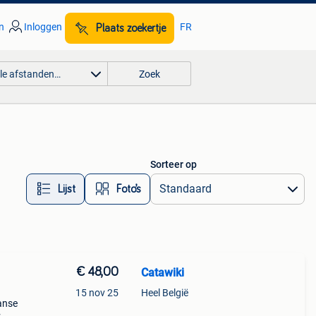
n
Inloggen
FR
Plaats zoekertje
lle afstanden…
Zoek
Sorteer op
Lijst
Foto’s
€ 48,00
Catawiki
15 nov 25
Heel België
panse