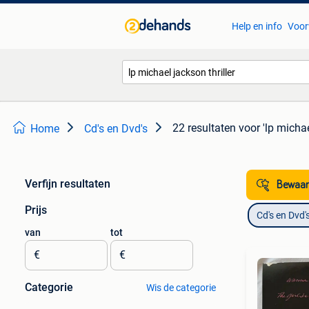
Help en info
Voor
22 resultaten
voor 'lp michae
Home
Cd's en Dvd's
Verfijn resultaten
Bewaar
Prijs
Cd's en Dvd'
van
tot
€
€
Categorie
Wis de categorie