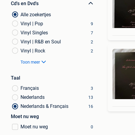
Cd's en Dvd's
Alle zoekertjes
Vinyl | Pop
9
Vinyl Singles
7
Vinyl | R&B en Soul
2
Vinyl | Rock
2
Toon meer
Taal
Français
3
Nederlands
13
Nederlands & Français
16
Moet nu weg
Moet nu weg
0