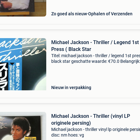
Zo goed als nieuw
Ophalen of Verzenden
Michael Jackson - Thriller / Legend 1st
Press ( Black Star
Titel: michael jackson - thriller / legend 1st pre
black star geschatte waarde: €70.0 Belangrijk
winnende biedingen zijn exclusief 9%
koperbescherming + €3 michael jackson – thril
Nieuw in verpakking
Michael Jackson - Thriller (vinyl LP
originele persing)
Michael jackson - thriller vinyl lp originele pers
disc: nm hoes: vg