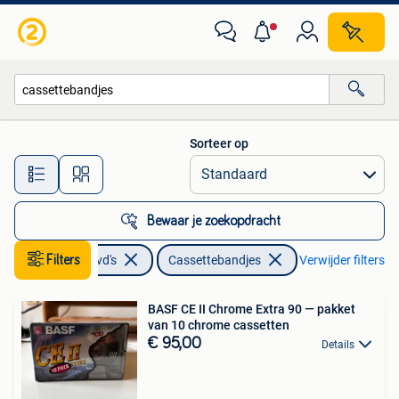
Cassettebandjes
Sorteer op
Alle afstanden…
Bewaar je zoekopdracht
Filters
Cd's en Dvd's
Cassettebandjes
Verwijder filters
BASF CE II Chrome Extra 90 — pakket
van 10 chrome cassetten
€ 95,00
Details