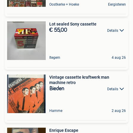
Oostkerke + Hoeke
Eergisteren
Lot sealed Sony cassette
€ 55,00
Details
Itegem
4 aug 26
Vintage cassette kraftwerk man
machine retro
Bieden
Details
Hamme
2 aug 26
Enrique Escape