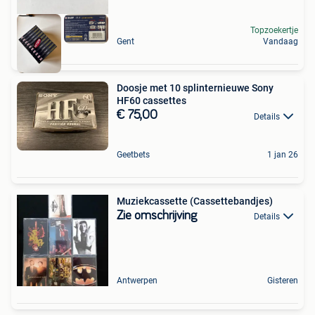
Topzoekertje
Gent
Vandaag
Doosje met 10 splinternieuwe Sony
HF60 cassettes
€ 75,00
Details
Geetbets
1 jan 26
Muziekcassette (Cassettebandjes)
Zie omschrijving
Details
Antwerpen
Gisteren