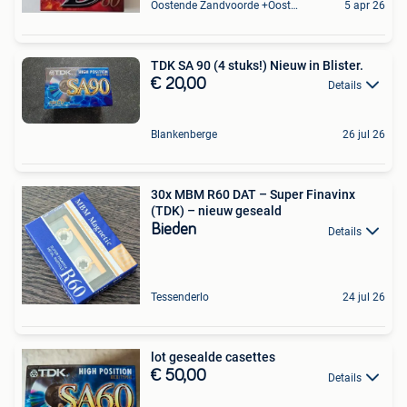
Oostende Zandvoorde +Oostende
5 apr 26
TDK SA 90 (4 stuks!) Nieuw in Blister.
€ 20,00
Details
Blankenberge
26 jul 26
30x MBM R60 DAT – Super Finavinx
(TDK) – nieuw geseald
Bieden
Details
Tessenderlo
24 jul 26
lot gesealde casettes
€ 50,00
Details