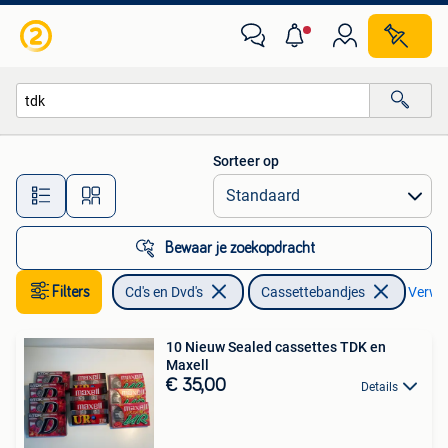
Cassettebandjes
Sorteer op
Alle afstanden…
Bewaar je zoekopdracht
Filters
Cd's en Dvd's
Cassettebandjes
Verwijd
10 Nieuw Sealed cassettes TDK en
Maxell
€ 35,00
Details