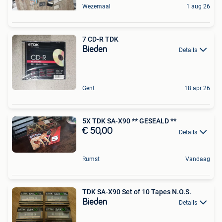
Wezemaal
1 aug 26
7 CD-R TDK
Bieden
Details
Gent
18 apr 26
5X TDK SA-X90 ** GESEALD **
€ 50,00
Details
Rumst
Vandaag
TDK SA-X90 Set of 10 Tapes N.O.S.
Bieden
Details